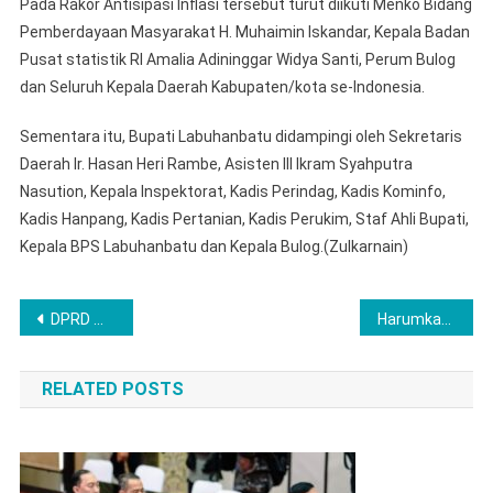
Pada Rakor Antisipasi Inflasi tersebut turut diikuti Menko Bidang
Pemberdayaan Masyarakat H. Muhaimin Iskandar, Kepala Badan
Pusat statistik RI Amalia Adininggar Widya Santi, Perum Bulog
dan Seluruh Kepala Daerah Kabupaten/kota se-Indonesia.
Sementara itu, Bupati Labuhanbatu didampingi oleh Sekretaris
Daerah Ir. Hasan Heri Rambe, Asisten III Ikram Syahputra
Nasution, Kepala Inspektorat, Kadis Perindag, Kadis Kominfo,
Kadis Hanpang, Kadis Pertanian, Kadis Perukim, Staf Ahli Bupati,
Kepala BPS Labuhanbatu dan Kepala Bulog.(Zulkarnain)
Navigasi
DPRD Musi Rawas Setujui Nota keuangan dan Rancangan Peraturan Daerah Tentang Perubahan APBD kabupaten Musi Rawas T.A. 2025
Harumkan Nama Kabupaten Labuhanbatu : Atlit Ikabina Taekwondo Club Labuhanbatu Sabet 16 Medali di Koni Series 1 Championship Sumut 2025
pos
RELATED POSTS