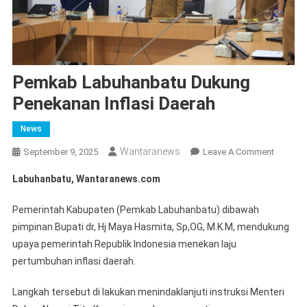
Pemkab Labuhanbatu Dukung
Penekanan Inflasi Daerah
News
Wantaranews
On
September 9, 2025
Leave A Comment
Pemkab
Labuhanbatu, Wantaranews.com
Labuhan
Dukung
Pemerintah Kabupaten (Pemkab Labuhanbatu) dibawah
Penekan
pimpinan Bupati dr, Hj Maya Hasmita, Sp,OG, M.K.M, mendukung
Inflasi
upaya pemerintah Republik Indonesia menekan laju
Daerah
pertumbuhan inflasi daerah.
Langkah tersebut di lakukan menindaklanjuti instruksi Menteri