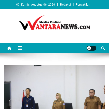
Skip
Kamis, Agustus 06, 2026
Redaksi
Perwakilan
to
content
Wantaranews.com