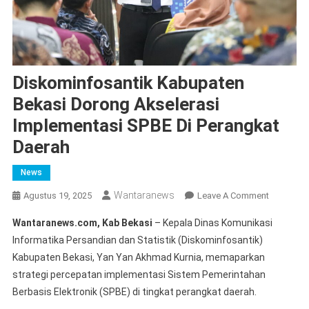
Diskominfosantik Kabupaten
Bekasi Dorong Akselerasi
Implementasi SPBE Di Perangkat
Daerah
News
Wantaranews
On
Agustus 19, 2025
Leave A Comment
Diskominf
Wantaranews.com, Kab Bekasi
– Kepala Dinas Komunikasi
Kabupate
Informatika Persandian dan Statistik (Diskominfosantik)
Bekasi
Kabupaten Bekasi, Yan Yan Akhmad Kurnia, memaparkan
Dorong
strategi percepatan implementasi Sistem Pemerintahan
Akseleras
Implement
Berbasis Elektronik (SPBE) di tingkat perangkat daerah.
SPBE