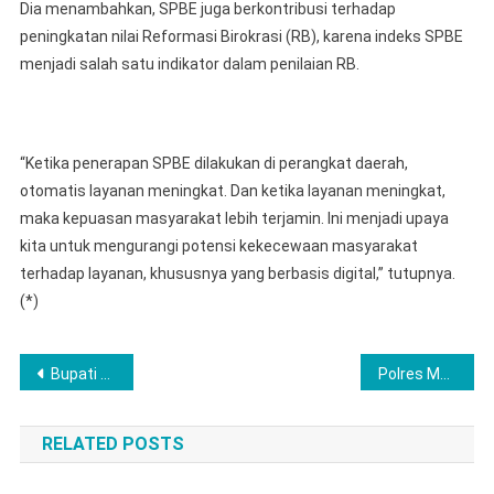
Dia menambahkan, SPBE juga berkontribusi terhadap
peningkatan nilai Reformasi Birokrasi (RB), karena indeks SPBE
menjadi salah satu indikator dalam penilaian RB.
“Ketika penerapan SPBE dilakukan di perangkat daerah,
otomatis layanan meningkat. Dan ketika layanan meningkat,
maka kepuasan masyarakat lebih terjamin. Ini menjadi upaya
kita untuk mengurangi potensi kekecewaan masyarakat
terhadap layanan, khususnya yang berbasis digital,” tutupnya.
(*)
Navigasi
Bupati OKI Serahkan Remisi HUT RI ke-80 di Lapas Kayuagung
Polres Musi Rawas Bersama Polsek Megang Sakti Bulog Gelar Gerakan Pangan Murah, 20 Ton Beras Terjual
pos
RELATED POSTS