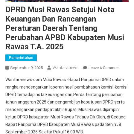
DPRD Musi Rawas Setujui Nota
Keuangan Dan Rancangan
Peraturan Daerah Tentang
Perubahan APBD Kabupaten Musi
Rawas T.A. 2025
Pemerintahan
Wantaranews
On
September 9, 2025
Leave A Comment
DPRD
Wantaranews.com Musi Rawas -Rapat Paripurna DPRD dalam
Musi
rangka mendengarkan laporan hasil pembahasan komisi-komisi
Rawas
DPRD terhadap nota keuangan dan Perda tentang perubahan
Setujui
tahun anggaran 2025 dan pengambilan keputusan DPRD serta
Nota
Keuang
mendengarkan pendapat akhir Bupati Musi Rawas dipimpin
Dan
ketua DPRD kabupaten Musi Rawas Firdaus Cik Olah, di Gedung
Rancan
Rapat Paripurna DPRD kabupaten Musi Rawas pada Senin , 8
Peratura
September 2025 Sekitar Pukul 16:00 WIB.