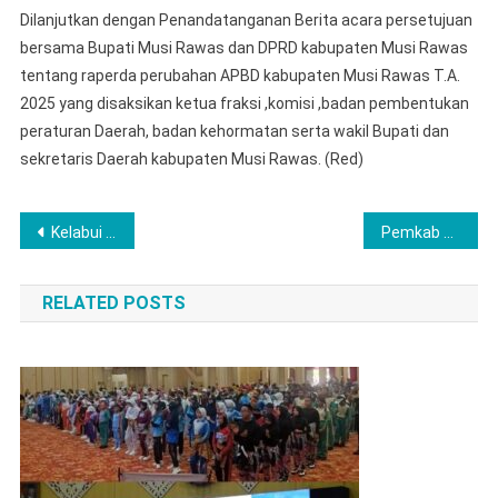
Dilanjutkan dengan Penandatanganan Berita acara persetujuan
bersama Bupati Musi Rawas dan DPRD kabupaten Musi Rawas
tentang raperda perubahan APBD kabupaten Musi Rawas T.A.
2025 yang disaksikan ketua fraksi ,komisi ,badan pembentukan
peraturan Daerah, badan kehormatan serta wakil Bupati dan
sekretaris Daerah kabupaten Musi Rawas. (Red)
Navigasi
Kelabui Petugas Buang Sabu Saat Ditangkap, Satresnarkoba Polres Musi Rawas Ringkus MO
Pemkab Labuhanbatu Dukung Penekanan Inflasi Daerah
pos
RELATED POSTS