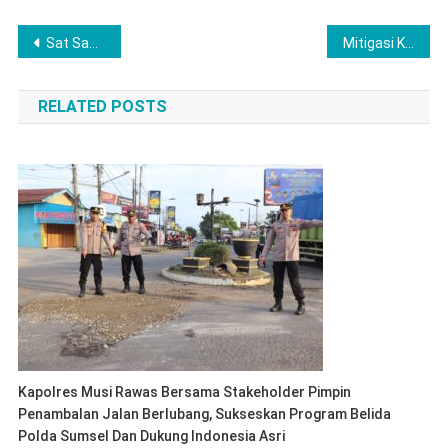
Navigasi
Sat Samapta Polres Lubuk Linggau Hadir Membawa Kesejukan Bagi Para Pengguna Jalan Melalui Aksi Bagi-Bagi Takjil
Mitigasi Konflik Agraria Kapolda Sumsel Irjen Pol. Dr. Sandi Nugroho, S.I.K., S.H., M.Hum Pimpin Langkah Strategis
pos
RELATED POSTS
Kapolres Musi Rawas Bersama Stakeholder Pimpin
Penambalan Jalan Berlubang, Sukseskan Program Belida
Polda Sumsel Dan Dukung Indonesia Asri