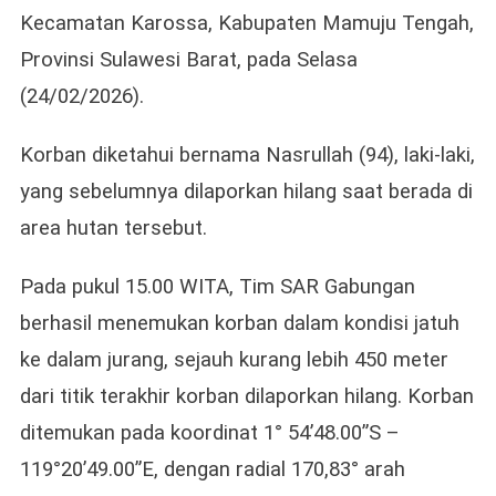
Kecamatan Karossa, Kabupaten Mamuju Tengah,
Di
Hutan
Provinsi Sulawesi Barat, pada Selasa
Karossa
(24/02/2026).
Ditemuka
Meningga
Korban diketahui bernama Nasrullah (94), laki-laki,
Dunia
yang sebelumnya dilaporkan hilang saat berada di
area hutan tersebut.
Pada pukul 15.00 WITA, Tim SAR Gabungan
berhasil menemukan korban dalam kondisi jatuh
ke dalam jurang, sejauh kurang lebih 450 meter
dari titik terakhir korban dilaporkan hilang. Korban
ditemukan pada koordinat 1° 54’48.00”S –
119°20’49.00”E, dengan radial 170,83° arah