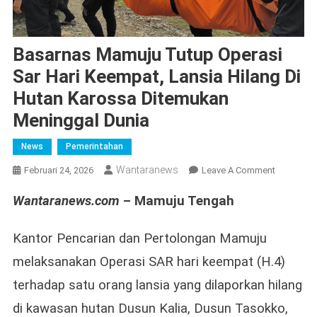
Basarnas Mamuju Tutup Operasi
Sar Hari Keempat, Lansia Hilang Di
Hutan Karossa Ditemukan
Meninggal Dunia
News
Pemerintahan
Wantaranews
On
Februari 24, 2026
Leave A Comment
Basarnas
Wantaranews.com
– Mamuju Tengah
Mamuju
Tutup
Operasi
Kantor Pencarian dan Pertolongan Mamuju
Sar
melaksanakan Operasi SAR hari keempat (H.4)
Hari
terhadap satu orang lansia yang dilaporkan hilang
Keempat,
Lansia
di kawasan hutan Dusun Kalia, Dusun Tasokko,
Hilang