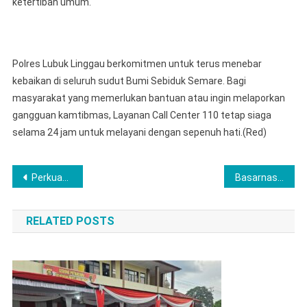
ketertiban umum.
Polres Lubuk Linggau berkomitmen untuk terus menebar
kebaikan di seluruh sudut Bumi Sebiduk Semare. Bagi
masyarakat yang memerlukan bantuan atau ingin melaporkan
gangguan kamtibmas, Layanan Call Center 110 tetap siaga
selama 24 jam untuk melayani dengan sepenuh hati.(Red)
Navigasi
Perkuat Pengamanan Swakarsa Dengan Masyarakat, Sat Binmas Polres Lubuklinggau Sambang Dan Sosialisasi ke Forum Kemitraan Polri
Basarnas Mamuju Tutup Operasi Sar Hari Keempat, Lansia Hilang Di Hutan Karossa Ditemukan Meninggal Dunia
pos
RELATED POSTS