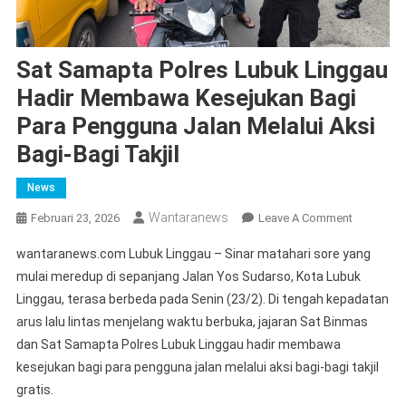
Sat Samapta Polres Lubuk Linggau
Hadir Membawa Kesejukan Bagi
Para Pengguna Jalan Melalui Aksi
Bagi-Bagi Takjil
News
Wantaranews
On
Februari 23, 2026
Leave A Comment
Sat
wantaranews.com Lubuk Linggau – Sinar matahari sore yang
Samapta
mulai meredup di sepanjang Jalan Yos Sudarso, Kota Lubuk
Polres
Linggau, terasa berbeda pada Senin (23/2). Di tengah kepadatan
Lubuk
arus lalu lintas menjelang waktu berbuka, jajaran Sat Binmas
Linggau
Hadir
dan Sat Samapta Polres Lubuk Linggau hadir membawa
Membaw
kesejukan bagi para pengguna jalan melalui aksi bagi-bagi takjil
Kesejukan
gratis.
Bagi