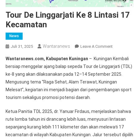
Tour De Linggarjati Ke 8 Lintasi 17
Kecamatan
News
Wantaranews
On
Juli 31, 2025
Leave A Comment
Tour
Wantaranews.com, Kabupaten Kuningan
– Kuningan Kembali
De
bersiap menggelar ajang balap sepeda Tour de Linggarjati (TDL)
Linggarjati
ke-8 yang akan dilaksanakan pada 12–14 September 2025.
Ke
Mengusung tema “Raga Sehat, Alam Terawat, Kuningan
8
Lintasi
Melesat”, kegiatan ini menjadi bagian dari pengembangan sport
17
tourism sekaligus promosi potensi daerah.
Kecamatan
Ketua Panitia TDL 2025, dr. Yanuar Firdaus, menjelaskan bahwa
rute lomba tahun ini dirancang lebih luas, menyusuri lintasan
sepanjang kurang lebih 111 kilometer dan akan melewati 17
kecamatan di wilayah Kabupaten Kuningan. Jalur tersebut dipilih