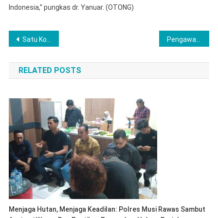
Indonesia,” pungkas dr. Yanuar. (OTONG)
Navigasi
Satu Korban Terjatu di Sungai Tarailu Ditemukan Maninggal Dunia
Pengawasan SPBU di Musi Rawas: Disperindag Pastikan Takaran Pas BBM
pos
RELATED POSTS
Menjaga Hutan, Menjaga Keadilan: Polres Musi Rawas Sambut