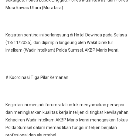
sekaligus: Polres Lubuk Linggau, Polres Musi Rawas, dan Polres
Laksan
Musi Rawas Utara (Muratara).
Kegiata
Supervi
Strateg
Di
Kegiatan penting ini berlangsung di Hotel Dewinda pada Selasa
Lubuk
(18/11/2025), dan dipimpin langsung oleh Wakil Direktur
Linggau
Intelkam (Wadir Intelkam) Polda Sumsel, AKBP Mario Ivanri.
# Koordinasi Tiga Pilar Kemanan
Kegiatan ini menjadi forum vital untuk menyamakan persepsi
dan meningkatkan kualitas kerja intelijen di tingkat kewilayahan.
Kehadiran Wadir Intelkam AKBP Mario Ivanri menegaskan fokus
Polda Sumsel dalam memastikan fungsi intelijen berjalan
profesional dan akuntabel.