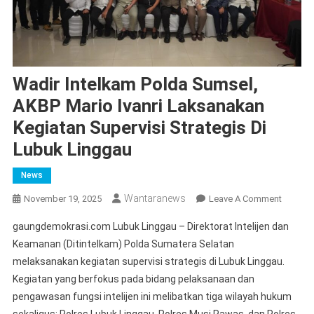
Wadir Intelkam Polda Sumsel,
AKBP Mario Ivanri Laksanakan
Kegiatan Supervisi Strategis Di
Lubuk Linggau
News
Wantaranews
On
November 19, 2025
Leave A Comment
Wadir
gaungdemokrasi.com Lubuk Linggau – Direktorat Intelijen dan
Intelka
Keamanan (Ditintelkam) Polda Sumatera Selatan
Polda
melaksanakan kegiatan supervisi strategis di Lubuk Linggau.
Sumsel,
Kegiatan yang berfokus pada bidang pelaksanaan dan
AKBP
Mario
pengawasan fungsi intelijen ini melibatkan tiga wilayah hukum
Ivanri