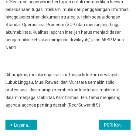
> “Kegiatan supervisi ini bertujuan untuk memastikan bahwa
pelaksanaan tugas Intelkam, mulai dari penggalangan informasi
hingga penerbitan dokumen strategis, telah sesuai dengan
Standar Operasional Prosedur (SOP) dan menjunjung tinggi
akuntabilitas. Kualitas laporan intelijen harus menjadi dasar
pengambilan kebijakan pimpinan di wilayah,” jelas AKBP Mario
Ivanri.
Diharapkan, melalui supervisi ini, fungsi Intelkam di wilayah
Lubuk Linggau, Musi Rawas, dan Muratara semakin solid,
profesional, dan mampu memberikan kontribusi maksimal
dalam menjaga stabilitas Kamtibmas, terutama menjelang
agenda-agenda penting daerah.(Red/Suwandi S)
Navigasi
Layanan Mobil Perpustakaan Keliling dan Motor Perpustakaan Keliling Hadir Di SDN 30 Bilah Barat
PGRI Kota Lubuk Linggau Gelar Audiensi Strategis Dengan Jajaran Satuan Reserse Kriminal Polres Lubuk Linggau