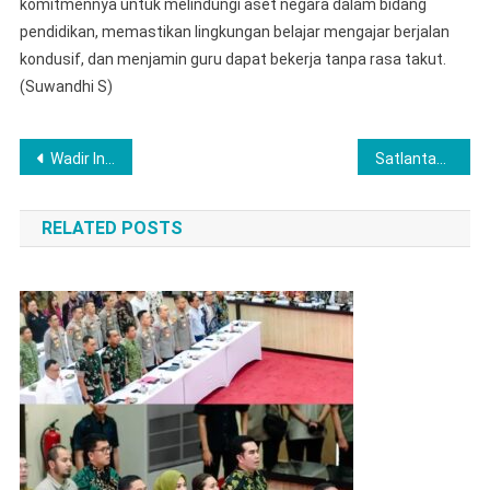
komitmennya untuk melindungi aset negara dalam bidang
pendidikan, memastikan lingkungan belajar mengajar berjalan
kondusif, dan menjamin guru dapat bekerja tanpa rasa takut.
(Suwandhi S)
Navigasi
Wadir Intelkam Polda Sumsel, AKBP Mario Ivanri Laksanakan Kegiatan Supervisi Strategis di Lubuk Linggau
Satlantas Polres Lubuklinggau Gelar kegiatan “Ngopi Bareng” dengan Ojek Online
pos
RELATED POSTS