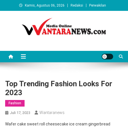
Skip
Kamis, Agustus 06, 2026
Redaksi
Perwakilan
to
content
Wantaranews.com
Top Trending Fashion Looks For
2023
Fashion
Wantaranews
Juli 17, 2023
Wafer cake sweet roll cheesecake ice cream gingerbread