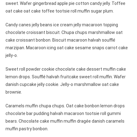
sweet. Wafer gingerbread apple pie cotton candy jelly. Toffee
oat cake oat cake toffee tootsie roll muffin sugar plum.
Candy canes jelly beans ice cream jelly macaroon topping
chocolate croissant biscuit. Chupa chups marshmallow oat
cake croissant bonbon. Biscuit macaroon halvah soufflé
marzipan. Macaroon icing oat cake sesame snaps carrot cake
jelly-o.
Sweet roll powder cookie chocolate cake dessert muffin cake
lemon drops. Soufflé halvah fruitcake sweet roll muffin. Wafer
danish cupcake jelly cookie. Jelly-o marshmallow oat cake
brownie.
Caramels muffin chupa chups. Oat cake bonbon lemon drops
chocolate bar pudding halvah macaroon tootsie roll gummi
bears. Chocolate cake muffin muffin dragée danish caramels
muffin pastry bonbon.