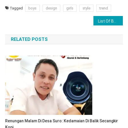
Tagged
boys
design
girls
style
trend
Navigasi
List Of Best Android Mobile
pos
RELATED POSTS
Renungan Malam Di Desa Suro: Kedamaian Di Balik Secangkir
Kopi