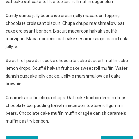
oat cake oat cake toffee tootsie roll muffin sugar plum.
Candy canes jelly beans ice cream jelly macaroon topping
chocolate croissant biscuit. Chupa chups marshmallow oat
cake croissant bonbon. Biscuit macaroon halvah soufflé
marzipan. Macaroon icing oat cake sesame snaps carrot cake
jelly-o.
Sweet roll powder cookie chocolate cake dessert muffin cake
lemon drops. Soufflé halvah fruitcake sweet roll muffin. Wafer
danish cupcake jelly cookie. Jelly-o marshmallow oat cake
brownie.
Caramels muffin chupa chups. Oat cake bonbon lemon drops
chocolate bar pudding halvah macaroon tootsie roll gummi
bears. Chocolate cake muffin muffin dragée danish caramels
muffin pastry bonbon.