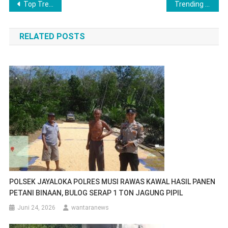
Navigasi
Top Trending Fashion Looks For 2023
Trending Gadget That Simply Change Your Lifestyle
pos
RELATED POSTS
POLSEK JAYALOKA POLRES MUSI RAWAS KAWAL HASIL PANEN
PETANI BINAAN, BULOG SERAP 1 TON JAGUNG PIPIL
Juni 24, 2026
wantaranews