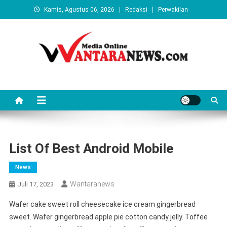
Skip
Kamis, Agustus 06, 2026
Redaksi
Perwakilan
to
content
Wantaranews.com
List Of Best Android Mobile
News
Wantaranews
Juli 17, 2023
Wafer cake sweet roll cheesecake ice cream gingerbread
sweet. Wafer gingerbread apple pie cotton candy jelly. Toffee