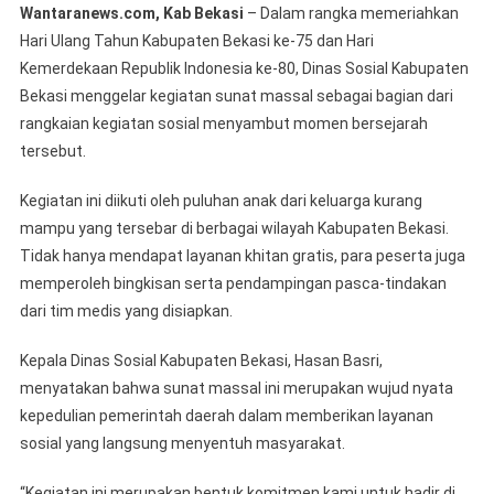
Wantaranews.com, Kab Bekasi
– Dalam rangka memeriahkan
Massal
Hari Ulang Tahun Kabupaten Bekasi ke-75 dan Hari
Meriahkan
Kemerdekaan Republik Indonesia ke-80, Dinas Sosial Kabupaten
HUT
Bekasi menggelar kegiatan sunat massal sebagai bagian dari
Ke-
75
rangkaian kegiatan sosial menyambut momen bersejarah
Kabupaten
tersebut.
Bekasi
Dan
Kegiatan ini diikuti oleh puluhan anak dari keluarga kurang
HUT
mampu yang tersebar di berbagai wilayah Kabupaten Bekasi.
Ke-
Tidak hanya mendapat layanan khitan gratis, para peserta juga
80
memperoleh bingkisan serta pendampingan pasca-tindakan
RI,
dari tim medis yang disiapkan.
Puluhan
Anak
Kepala Dinas Sosial Kabupaten Bekasi, Hasan Basri,
Kurang
menyatakan bahwa sunat massal ini merupakan wujud nyata
Mampu
kepedulian pemerintah daerah dalam memberikan layanan
Terbantu
sosial yang langsung menyentuh masyarakat.
“Kegiatan ini merupakan bentuk komitmen kami untuk hadir di