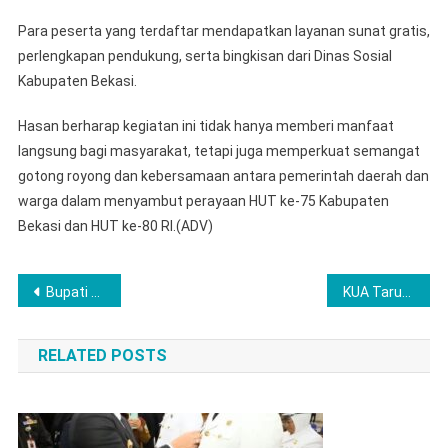
Para peserta yang terdaftar mendapatkan layanan sunat gratis,
perlengkapan pendukung, serta bingkisan dari Dinas Sosial
Kabupaten Bekasi.
Hasan berharap kegiatan ini tidak hanya memberi manfaat
langsung bagi masyarakat, tetapi juga memperkuat semangat
gotong royong dan kebersamaan antara pemerintah daerah dan
warga dalam menyambut perayaan HUT ke-75 Kabupaten
Bekasi dan HUT ke-80 RI.(ADV)
Navigasi
Bupati Kuningan Luncurkan 376 Kopdeskel Merah Putih, Tegaskan Koperasi Sebagai Pilar Ekonomi Kerakyatan
KUA Tarumajaya Galakkan Gerakan Sadar Pencatatan Nikah (GAS Pencatatan Nikah)
pos
RELATED POSTS