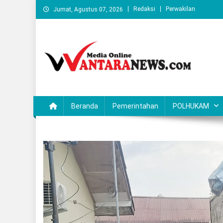
Skip
Redaksi
Perwakilan
Jumat, Agustus 07, 2026
to
content
Wantaranews.com
Beranda
Pemerintahan
POLHUKAM