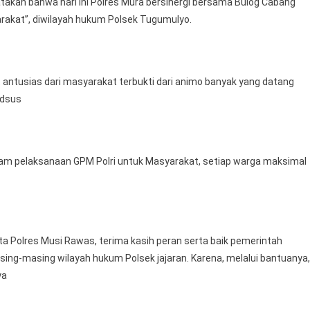
atakan bahwa hari ini Polres Mura bersinergi bersama Bulog Cabang
arakat”, diwilayah hukum Polsek Tugumulyo.
t antusias dari masyarakat terbukti dari animo banyak yang datang
idsus
lam pelaksanaan GPM Polri untuk Masyarakat, setiap warga maksimal
ita Polres Musi Rawas, terima kasih peran serta baik pemerintah
g-masing wilayah hukum Polsek jajaran. Karena, melalui bantuanya,
ya