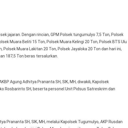
Tugumulyo,
20
Ton
Beras
Terjual
sek jajaran. Dengan rincian, GPM Polsek tungumulyo 7,5 Ton, Polsek
sek Muara Beliti 15 Ton, Polsek Muara Kelingi 20 Ton, Polsek BTS Ulu
, Polsek Muara Lakitan 20 Ton, Polsek Jayaloka 20 Ton dan hari ini,
an 187,5 Ton beras tersalurkan.
, AKBP Agung Adhitya Prananta SH, SIK, MH, diwakili, Kapolsek
ko Rosbarinto SH, beserta personel Unit Pidsus Satreskrim dan
ya Prananta SH, SIK, MH, melalui Kapolsek Tugumulyo, AKP Rusdan