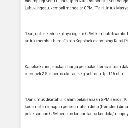
didampingi Kanit Pidsus, Ipda Niko Rosbarinto SH, meng
Lubuklinggau, kembali mengelar GPM, “Polri Untuk Masy
“Dan, untuk kedua kalinya digelar GPM, kembali disambu
untuk membeli beras,” kata Kapolsek didampingi Kanit P
Kapolsek menjelaskan, harga penjualan beras murah da
membeli 2 Sak beras ukuran 5 kg seharga Rp. 115 ribu.
“Dan untuk diketahui, dalam pelaksanaan GPM sendiri. K
kecamatan maupun pemerintahan desa (Pemdes) dimasin
pelaksanaan GPM berjalan lancar tanpa kendala,” ucapn