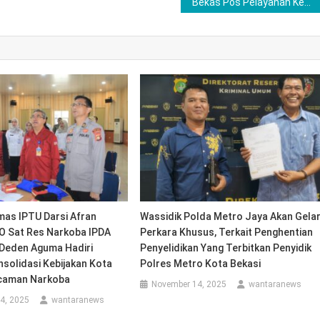
Bekas Pos Pelayanan Kesehatan Pasar Kayuagung Diduga Jadi Tempat Mesum
mas IPTU Darsi Afran
Wassidik Polda Metro Jaya Akan Gela
 Sat Res Narkoba IPDA
Perkara Khusus, Terkait Penghentian
eden Aguma Hadiri
Penyelidikan Yang Terbitkan Penyidik
solidasi Kebijakan Kota
Polres Metro Kota Bekasi
caman Narkoba
November 14, 2025
wantaranews
4, 2025
wantaranews