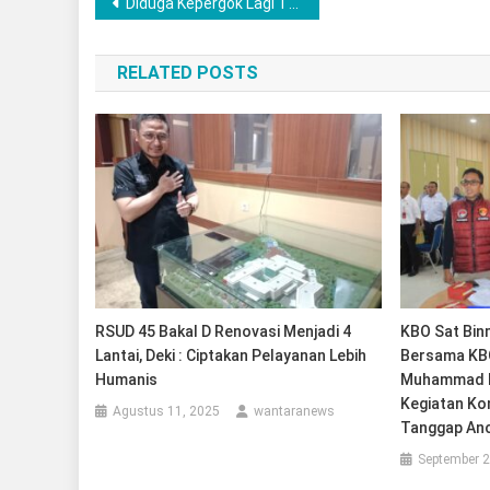
Navigasi
Diduga Kepergok Lagi Timbang Sabu, AP di Gerbek Tim “Eagle” Satresnarkoba Polres Musi Rawas
pos
RELATED POSTS
RSUD 45 Bakal D Renovasi Menjadi 4
KBO Sat Bin
Lantai, Deki : Ciptakan Pelayanan Lebih
Bersama KBO
Humanis
Muhammad D
Kegiatan Kon
Agustus 11, 2025
wantaranews
Tanggap An
September 2