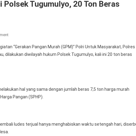
i Polsek Tugumulyo, 20 Ton Beras
On
mment
Kembali,
iatan “Gerakan Pangan Murah (GPM)” Polri Untuk Masyarakat, Polres
Polres
, dilakukan diwilayah hukum Polsek Tugumulyo, kali ini 20 ton beras
Musi
Rawas
Bersinergi
Bulog
Cabang
elakukan hal yang sama dengan jumlah beras 7,5 ton harga murah
Lubuklinggau
n Harga Pangan (SPHP).
Gelar
Gerakan
Pangan
Murah
embali ludes terjual hanya menghabiskan waktu setengah hari, diserb
Di
desa.
Polsek