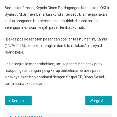
Saat dikonfirmasi, Kepala Dinas Perdagangan Kabupaten OKI, Ir.
Syahrul, M.Si, membenarkan kondisi tersebut. Ia mengatakan,
kedua bangunan itu memang sudah tidak digunakan lagi
sehingga membuat wajah pasar terlihat kumuh.
“Bekas pos kesehatan pasar dan pos lantas itu hari ini, Kamis
(11/9/2025), akan kita bongkar dan kita ratakan,” ujarnya di
ruang kerja.
Lebih lanjut, ia menambahkan, untuk penertiban anak punk
maupun gelandangan yang kerap berkeliaran di area pasar,
pihaknya akan berkoordinasi dengan Satpol PP, Dinas Sosial,
serta aparat kepolisian.
Navigasi
Kembali, Polres Musi Rawas Bersinergi Bulog Cabang Lubuklinggau Gelar Gerakan Pangan Murah di Polsek Tugumulyo, 20 Ton Beras Terjual
Warga Asal Bengkulu Berhasil di Amankan Satresnarkoba Polres lubuk Linggau, Diduga Pengedar Narkotika Jenis Ganja
pos