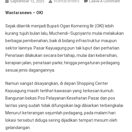
Wantaranews
On
September 12, 2025
Leave A Comment
Bekas
Wantaranews – OKI
Pos
Pelaya
Sejak dilantik menjadi Bupati Ogan Komering Ilir (OKI) lebih
Keseha
kurang tujuh bulan lalu, Muchendi–Supriyanto mulai melakukan
Pasar
berbagai pembenahan, baik di bidang infrastruktur maupun
Kayua
sektor lainnya. Pasar Kayuagung pun tak luput dari perhatian.
Diduga
Jadi
Penataan dilakukan secara bertahap, mulai dari kebersihan,
Tempa
kerapian jalan, penataan parkir, hingga pengaturan pedagang
Mesu
sesuai jenis dagangannya.
Namun sangat disayangkan, di depan Shopping Center
Kayuagung masih terlihat kawasan yang terkesan kumuh.
Bangunan bekas Pos Pelayanan Kesehatan Pasar dan pos
lantas yang sudah tidak difungsikan lagi dibiarkan terbengkalai.
Menurut keterangan sejumlah pedagang, pada malam hari
lokasi tersebut diduga sering dijadikan tempat mesum oleh
gelandangan.