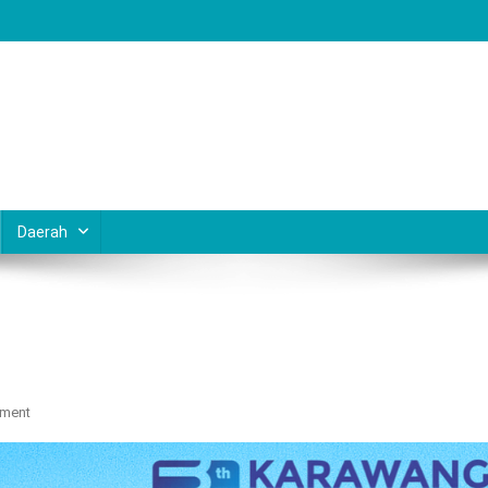
Daerah
On
mment
IKLAN