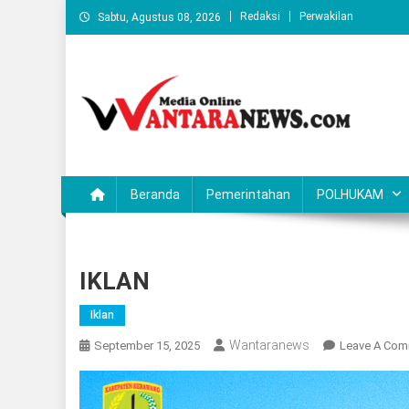
Skip
Redaksi
Perwakilan
Sabtu, Agustus 08, 2026
to
content
Wantaranews.com
Beranda
Pemerintahan
POLHUKAM
IKLAN
Iklan
Wantaranews
September 15, 2025
Leave A Co