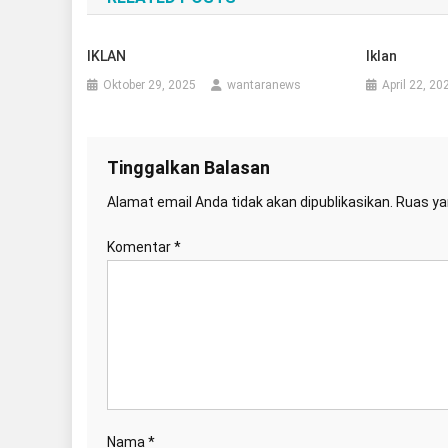
IKLAN
Iklan
Oktober 29, 2025
wantaranews
April 22, 20
Tinggalkan Balasan
Alamat email Anda tidak akan dipublikasikan.
Ruas ya
Komentar
*
Nama
*