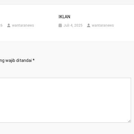
IKLAN
26
wantaranews
Juli 4, 2025
wantaranews
ng wajib ditandai
*