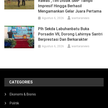
Rawas ,Tim Disdik SMP Tampil
Impresif Hingga Berhasil
Mengamankan Gelar Juara Pertama
Agustus 6, 2026
wantaranews
Plh Sekda Labuhanbatu Buka
Porsadin VII, Dorong Lahirnya Santri
Berprestasi Dan Berkarakter
Agustus 6, 2026
wantaranews
CATEGORIES
Ekonomi & Bisnis
Politik