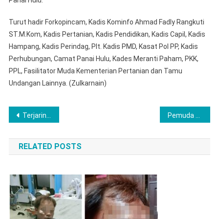
Turut hadir Forkopincam, Kadis Kominfo Ahmad Fadly Rangkuti
ST.M.Kom, Kadis Pertanian, Kadis Pendidikan, Kadis Capil, Kadis
Hampang, Kadis Perindag, Plt. Kadis PMD, Kasat Pol PP, Kadis
Perhubungan, Camat Panai Hulu, Kades Meranti Paham, PKK,
PPL, Fasilitator Muda Kementerian Pertanian dan Tamu
Undangan Lainnya. (Zulkarnain)
Navigasi
Terjaring Operasi Sikat II Musi, Unit Reskrim Polsek Muara Kelingi Polres Musi Rawas Ringkus Pelaku Curanmor, Satu Tersangka Masih Dibawah Umur
Pemuda di Lubuklinggau Ditangkap Satresnarkoba Dengan Barang Bukti Cukup Besar
pos
RELATED POSTS