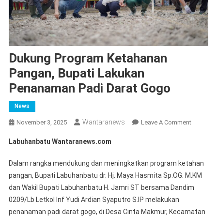
Dukung Program Ketahanan
Pangan, Bupati Lakukan
Penanaman Padi Darat Gogo
News
Wantaranews
On
November 3, 2025
Leave A Comment
Dukung
Labuhanbatu Wantaranews.com
Program
Ketahan
Dalam rangka mendukung dan meningkatkan program ketahan
Pangan,
pangan, Bupati Labuhanbatu dr. Hj. Maya Hasmita Sp.OG. M.KM
Bupati
dan Wakil Bupati Labuhanbatu H. Jamri ST bersama Dandim
Lakukan
0209/Lb Letkol Inf Yudi Ardian Syaputro S.IP melakukan
Penanam
Padi
penanaman padi darat gogo, di Desa Cinta Makmur, Kecamatan