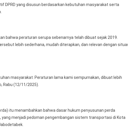
siatif DPRD yang disusun berdasarkan kebutuhan masyarakat serta
Perda
.
Garasi
Dan
Angkutan
Jalan
kan bahwa peraturan serupa sebenarnya telah dibuat sejak 2019.
Untuk
rsebut lebih sederhana, mudah diterapkan, dan relevan dengan situa
Sesuaikan
Transportasi
Modern
ebutuhan masyarakat. Peraturan lama kami sempurnakan, dibuat lebih
o, Rabu (12/11/2025).
rda) itu menambahkan bahwa dasar hukum penyusunan perda
T), yang menjadi pedoman pengembangan sistem transportasi di Kota
 Jabodetabek.