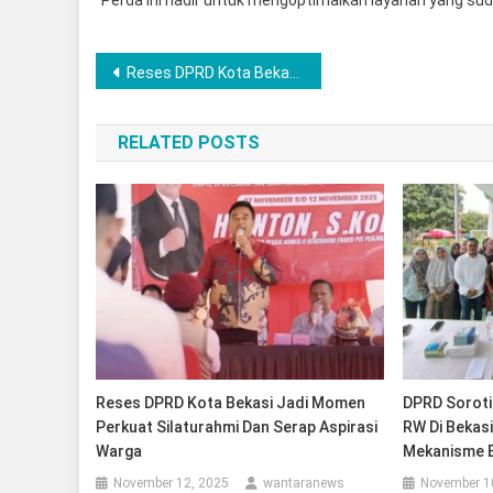
“Perda ini hadir untuk mengoptimalkan layanan yang su
Navigasi
Reses DPRD Kota Bekasi Jadi Momen Perkuat Silaturahmi dan Serap Aspirasi Warga
pos
RELATED POSTS
Reses DPRD Kota Bekasi Jadi Momen
DPRD Soroti
Perkuat Silaturahmi Dan Serap Aspirasi
RW Di Bekasi
Warga
Mekanisme 
November 12, 2025
wantaranews
November 1