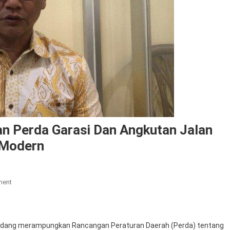
n Perda Garasi Dan Angkutan Jalan
 Modern
On
ment
DPRD
Kota
Bekasi
sedang merampungkan Rancangan Peraturan Daerah (Perda) tentang
Sempurnakan