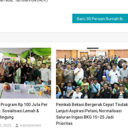
dah ada,” tambahnya.(ADV)
Baru 30 Persen Rumah Ibadah di Bantargebang Miliki Sertifikat, Warga Minta Perhatian Pemerintah
 Program Rp 100 Juta Per
Pemkab Bekasi Bergerak Cepat Tindak
: Sosialisasi Lemah &
Lanjuti Aspirasi Petani, Normalisasi
Bingung
Saluran Irigasi BKG 15–25 Jadi
Prioritas
0, 2025
wantaranews