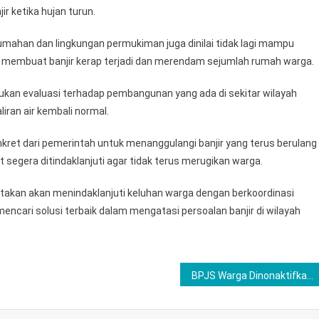
Bintang
 ketika hujan turun.
Jadi
umahan dan lingkungan permukiman juga dinilai tidak lagi mampu
Penyebab
Banjir
t membuat banjir kerap terjadi dan merendam sejumlah rumah warga.
Parah
kan evaluasi terhadap pembangunan yang ada di sekitar wilayah
iran air kembali normal.
kret dari pemerintah untuk menanggulangi banjir yang terus berulang
 segera ditindaklanjuti agar tidak terus merugikan warga.
takan akan menindaklanjuti keluhan warga dengan berkoordinasi
encari solusi terbaik dalam mengatasi persoalan banjir di wilayah
BPJS Warga Dinonaktifkan Pusat, DPRD Kota Bekasi Minta Pemkot Ambil Alih Pembiayaan