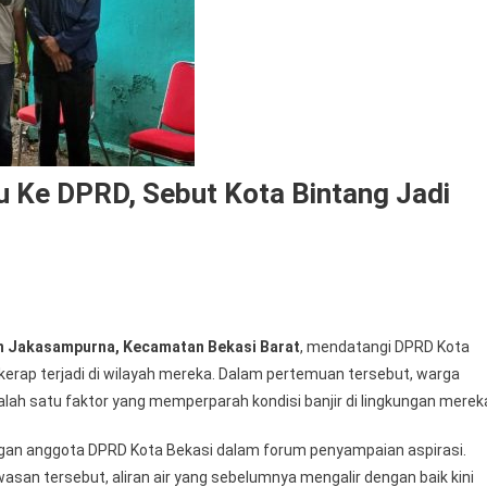
Ke DPRD, Sebut Kota Bintang Jadi
On
Warga
n Jakasampurna, Kecamatan Bekasi Barat
, mendatangi DPRD Kota
Jakasampurna
kerap terjadi di wilayah mereka. Dalam pertemuan tersebut, warga
Mengadu
lah satu faktor yang memperparah kondisi banjir di lingkungan merek
Ke
DPRD,
gan anggota DPRD Kota Bekasi dalam forum penyampaian aspirasi.
Sebut
 tersebut, aliran air yang sebelumnya mengalir dengan baik kini
Kota