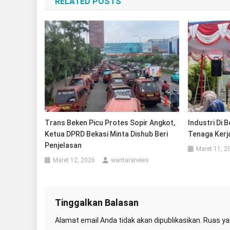
RELATED POSTS
Trans Beken Picu Protes Sopir Angkot,
Industri Di 
Ketua DPRD Bekasi Minta Dishub Beri
Tenaga Kerja
Penjelasan
Maret 11, 2
Maret 12, 2026
wantaranews
Tinggalkan Balasan
Alamat email Anda tidak akan dipublikasikan.
Ruas ya