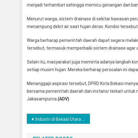
menjadi terhambat sehingga memicu genangan dan banjir
Menurut warga, sistem drainase di sekitar kawasan per
menampung debit air saat hujan deras. Kondisi tersebu
Warga berharap pemerintah daerah dapat segera melaku
tersebut, termasuk memperbaiki sistem drainase agar al
Selain itu, masyarakat juga meminta adanya langkah kon
setiap musim hujan. Mereka berharap persoalan ini dapat
Menanggapi aspirasi tersebut, DPRD Kota Bekasi menya
bersama pemerintah daerah dan instansi terkait untuk m
Jakasampurna.
(ADV)
Navigasi
Industri di Bekasi Utara Prioritaskan Tenaga Kerja Lokal, DPRD Beri Apresiasi
pos