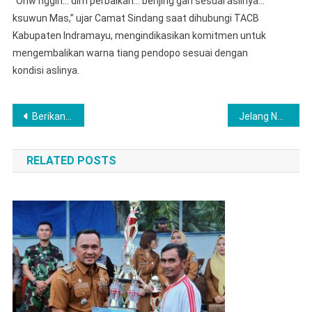
“Ohw nggih… dlm perbaikan… benjing gah sesuai aslinya…
ksuwun Mas,” ujar Camat Sindang saat dihubungi TACB
Kabupaten Indramayu, mengindikasikan komitmen untuk
mengembalikan warna tiang pendopo sesuai dengan
kondisi aslinya.
Navigasi
Berikan Rasa Aman dan Kenyamanan Bagi Umat Kristiani dalam Menjalankan Ibadah Natal, Polres Lubuk Linggau Lakukan Pengamanan Terpadu
Jelang Nataru, Kapolres Musi Rawas Bersama Forkopimda Gelar Rakor Lintas Sektoral Ops Lilin 2025
pos
RELATED POSTS