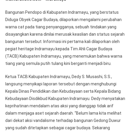
Pendop
Kecama
Bangunan Pendopo di Kabupaten Indramayu, yang berstatus
Sindan
Diduga Obyek Cagar Budaya, dilaporkan mengalami perubahan
Beruba
warna cat pada tiang penyangganya, sebuah tindakan yang
Warna
disayangkan karena dinilai merusak keaslian dan status sejarah
bangunan tersebut. Informasi ini pertama kali dilaporkan oleh
pegiat heritage Indramayu kepada Tim Ahli Cagar Budaya
(TACB) Kabupaten Indramayu, yang menemukan bahwa warna
tiang yang semula putih tulang kini berganti menjadi biru.
​Ketua TACB Kabupaten Indramayu, Dedy S. Musashi, S.S.,
langsung menyikapi laporan tersebut dengan menghubungi
Kepala Dinas Pendidikan dan Kebudayaan serta Kepala Bidang
Kebudayaan Disdikbud Kabupaten Indramayu. Dedy menyatakan
keprihatinan mendalam atas aksi yang dianggap tidak arif
dalam menjaga aset sejarah daerah. “Belum lama kita melihat
dari dekat aksi vandalisme terhadap bangunan Gedong Duwur
yang sudah ditetapkan sebagai cagar budaya. Sekarang