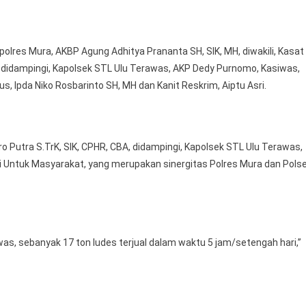
Ludes
Terjual
apolres Mura, AKBP Agung Adhitya Prananta SH, SIK, MH, diwakili, Kasat
, didampingi, Kapolsek STL Ulu Terawas, AKP Dedy Purnomo, Kasiwas,
s, Ipda Niko Rosbarinto SH, MH dan Kanit Reskrim, Aiptu Asri.
 Putra S.TrK, SIK, CPHR, CBA, didampingi, Kapolsek STL Ulu Terawas,
ri Untuk Masyarakat, yang merupakan sinergitas Polres Mura dan Pols
was, sebanyak 17 ton ludes terjual dalam waktu 5 jam/setengah hari,”