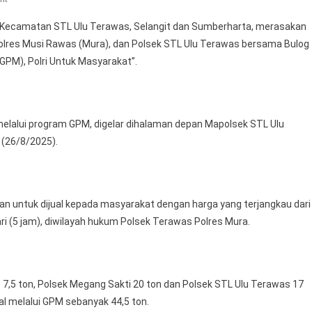
Berkat
 Kecamatan STL Ulu Terawas, Selangit dan Sumberharta, merasakan
Sinergitas
Polres Musi Rawas (Mura), dan Polsek STL Ulu Terawas bersama Bulog
Polres
GPM), Polri Untuk Masyarakat”.
Musi
Rawas
Bersama
Polsek
elalui program GPM, digelar dihalaman depan Mapolsek STL Ulu
STL
(26/8/2025).
Ulu
Terawas
Dan
Bulog,
an untuk dijual kepada masyarakat dengan harga yang terjangkau dari
Hanya
ri (5 jam), diwilayah hukum Polsek Terawas Polres Mura.
Waktu
5
Jam,
17
7,5 ton, Polsek Megang Sakti 20 ton dan Polsek STL Ulu Terawas 17
Ton
ual melalui GPM sebanyak 44,5 ton.
Beras