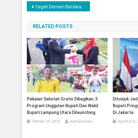
Navigasi
Cegah Demam Berdarah, Siddokes Bersama Dinkes Lakukan Fogging di Lingkungan Polres Musi Rawas
pos
RELATED POSTS
Pakaian Sekolah Gratis Dibagikan, 5
Ditunjuk Jad
Program Unggulan Bupati Dan Wakil
Bupati Prin
Bupati Lampung Utara Dilaunching
Di Jakarta
Oktober 29, 2025
wantaranews
Agustus 6,