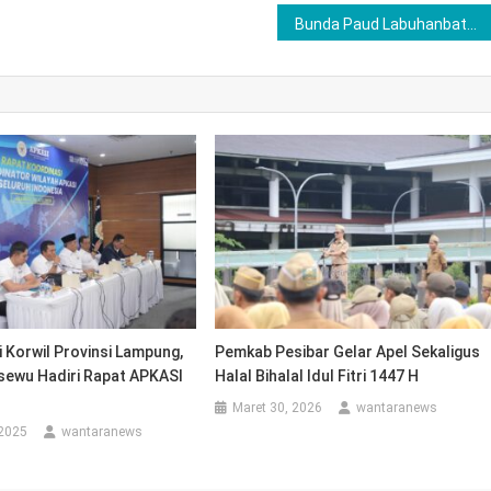
Bunda Paud Labuhanbatu Kembali Salurkan Makanan Tambahan Bergizi untuk Anak Paud Di Wilayah Pesisir
i Korwil Provinsi Lampung,
Pemkab Pesibar Gelar Apel Sekaligus
gsewu Hadiri Rapat APKASI
Halal Bihalal Idul Fitri 1447 H
Maret 30, 2026
wantaranews
 2025
wantaranews