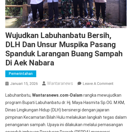
Wujudkan Labuhanbatu Bersih,
DLH Dan Unsur Muspika Pasang
Spanduk Larangan Buang Sampah
Di Aek Nabara
Pemerintahan
Wantaranews
On
Januari 15, 2026
Leave A Comment
Wujudkan
Labuhanbatu,
Wantaranews.com-Dalam
rangka mewujudkan
Labuhanba
program Bupati Labuhanbatu dr. Hj. Maya Hasmita Sp.OG. M.KM,
Bersih,
Dinas Lingkungan Hidup (DLH) bersinergi dengan jajaran
DLH
pimpinan Kecamatan Bilah Hulu melakukan langkah tegas dalam
Dan
Unsur
penanganan sampah. Upaya ini dilakukan melalui pemasangan
Muspika
spanduk imbauan Peraturan Daerah (PERDA) mengenai