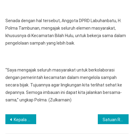
Senada dengan hal tersebut, Anggota DPRD Labuhanbatu, H.
Polma Tambunan, mengajak seluruh elemen masyarakat,
khususnya di Kecamatan Bilah Hulu, untuk bekerja sama dalam
pengelolaan sampah yang lebih baik.
“Saya mengajak seluruh masyarakat untuk berkolaborasi
dengan pemerintah kecamatan dalam mengelola sampah
secara bijak. Tujuannya agar lingkungan kita terlihat sehat ke
depannya. Semoga imbauan ini dapat kita jalankan bersama-
sama,” ungkap Polma. (Zulkarnain)
Navigasi
Kepala Desa Boda boda Membuka Dengan Resmi Musrenbang Tingkat Desa Tahun 2027
Satuan Reserse Narkoba Polres Lubuklinggau, Gagalkan Peredaran Narkoba Di wilayah Hukumnya
pos