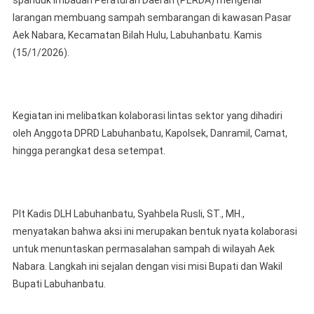
Pasang
larangan membuang sampah sembarangan di kawasan Pasar
Spanduk
Aek Nabara, Kecamatan Bilah Hulu, Labuhanbatu. Kamis
Larangan
(15/1/2026).
Buang
Sampah
Di
Aek
Kegiatan ini melibatkan kolaborasi lintas sektor yang dihadiri
Nabara
oleh Anggota DPRD Labuhanbatu, Kapolsek, Danramil, Camat,
hingga perangkat desa setempat.
Plt Kadis DLH Labuhanbatu, Syahbela Rusli, ST., MH.,
menyatakan bahwa aksi ini merupakan bentuk nyata kolaborasi
untuk menuntaskan permasalahan sampah di wilayah Aek
Nabara. Langkah ini sejalan dengan visi misi Bupati dan Wakil
Bupati Labuhanbatu.