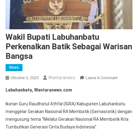
Wakil Bupati Labuhanbatu
Perkenalkan Batik Sebagai Warisan
Bangsa
News
Wantaranews
On
Oktober 3, 2025
Leave A Comment
Wakil
Labuhanbatu, Wantaranews.com
Bupati
Labuhanba
Ikatan Guru Raudhatul Athfal (IGRA) Kabupaten Labuhanbatu
Perkenalka
menggelar Gerakan Nasional RA Membatik (Gernasratik) dengan
Batik
mengusung tema “Melalui Gerakan Nasional RA Membatik Kita
Sebagai
Tumbuhkan Generasi Cinta Budaya Indonesia”.
Warisan
Bangsa