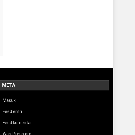
META
Masuk
Feed entri
Feed komentar
WordPress.org