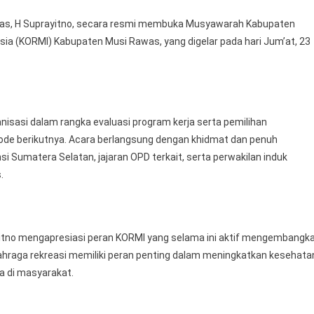
Wabup
as, H Suprayitno, secara resmi membuka Musyawarah Kabupaten
Musi
ia (KORMI) Kabupaten Musi Rawas, yang digelar pada hari Jum’at, 23
Rawas
H
Suprayitno
Buka
Secara
nisasi dalam rangka evaluasi program kerja serta pemilihan
Resmi
de berikutnya. Acara berlangsung dengan khidmat dan penuh
MUSKAB
 Sumatera Selatan, jajaran OPD terkait, serta perwakilan induk
KORMI
.
itno mengapresiasi peran KORMI yang selama ini aktif mengembangk
lahraga rekreasi memiliki peran penting dalam meningkatkan kesehata
a di masyarakat.