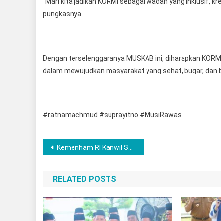
‎“Mari kita jadikan KORMI sebagai wadah yang inklusif, 
pungkasnya.
‎Dengan terselenggaranya MUSKAB ini, diharapkan KORM
dalam mewujudkan masyarakat yang sehat, bugar, dan b
#ratnamachmud #suprayitno #MusiRawas
Navigasi
Kemenham RI Kanwil Sumut Gelar Rapat Identifikasi Dugaan Pelanggaran HAM di Labuhanbatu
pos
RELATED POSTS