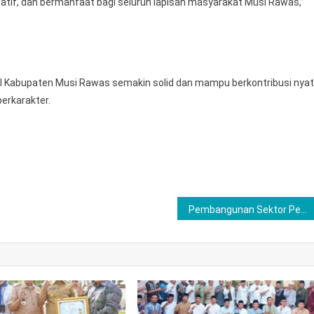
kreatif, dan bermanfaat bagi seluruh lapisan masyarakat Musi Rawas,”
I Kabupaten Musi Rawas semakin solid dan mampu berkontribusi nya
erkarakter.
Pembangunan Sektor Pertanian Merupakan Salah Satu Prioritas Utama Pemerintah Kabupaten Musi Rawas