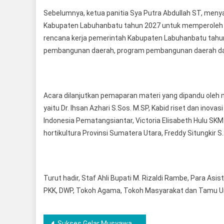
Sebelumnya, ketua panitia Sya Putra Abdullah ST, men
Kabupaten Labuhanbatu tahun 2027 untuk memperoleh
rencana kerja pemerintah Kabupaten Labuhanbatu tahun
pembangunan daerah, program pembangunan daerah dan i
Acara dilanjutkan pemaparan materi yang dipandu oleh
yaitu Dr. Ihsan Azhari S.Sos. M.SP, Kabid riset dan inova
Indonesia Pematangsiantar, Victoria Elisabeth Hulu S
hortikultura Provinsi Sumatera Utara, Freddy Situngkir 
Turut hadir, Staf Ahli Bupati M. Rizaldi Rambe, Para As
PKK, DWP, Tokoh Agama, Tokoh Masyarakat dan Tamu Un
Navigasi
Sukses Gelar Musyawarah, Suripto S.Pd Nakhodai ISORI Kabupaten Labuhanbatu Periode 2026-2030