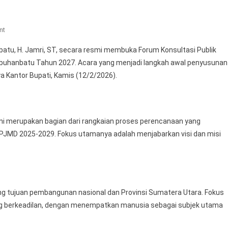
On
nt
Wabup
atu, H. Jamri, ST, secara resmi membuka Forum Konsultasi Publik
Buka
buhanbatu Tahun 2027. Acara yang menjadi langkah awal penyusunan
Forum
a Kantor Bupati, Kamis (12/2/2026).
Konsultasi
Publik
RKPD
Kabupaten
 merupakan bagian dari rangkaian proses perencanaan yang
Labuhanbatu
PJMD 2025-2029. Fokus utamanya adalah menjabarkan visi dan misi
Tahun
2027
g tujuan pembangunan nasional dan Provinsi Sumatera Utara. Fokus
g berkeadilan, dengan menempatkan manusia sebagai subjek utama