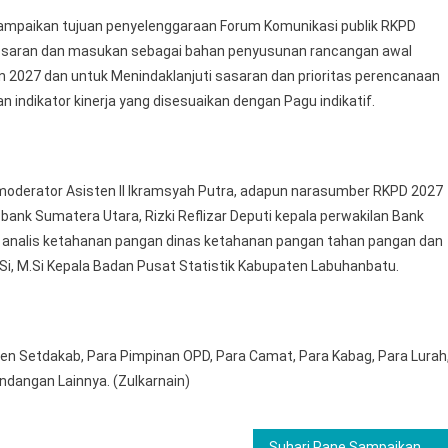
yampaikan tujuan penyelenggaraan Forum Komunikasi publik RKPD
 saran dan masukan sebagai bahan penyusunan rancangan awal
 2027 dan untuk Menindaklanjuti sasaran dan prioritas perencanaan
ndikator kinerja yang disesuaikan dengan Pagu indikatif.
 moderator Asisten II Ikramsyah Putra, adapun narasumber RKPD 2027
si bank Sumatera Utara, Rizki Reflizar Deputi kepala perwakilan Bank
KM analis ketahanan pangan dinas ketahanan pangan tahan pangan dan
S.Si, M.Si Kepala Badan Pusat Statistik Kabupaten Labuhanbatu.
isten Setdakab, Para Pimpinan OPD, Para Camat, Para Kabag, Para Lurah
dangan Lainnya. (Zulkarnain)
Suhari Pane Sampaikan Petuah dan Gagasan, Tekankan Kepedulian Stakeholder Untuk Kemajuan Poslab Di Liga 4 2026