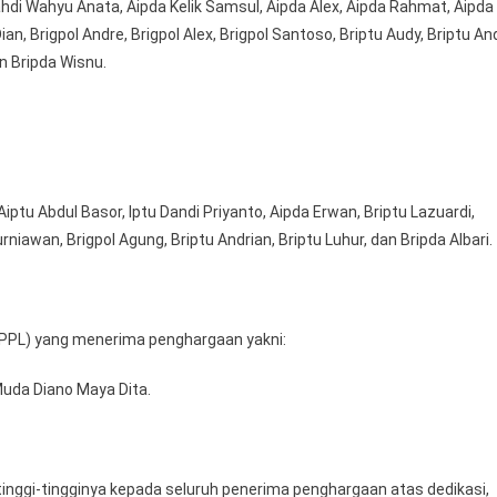
ahdi Wahyu Anata, Aipda Kelik Samsul, Aipda Alex, Aipda Rahmat, Aipda
enyuluh
Dian, Brigpol Andre, Brigpol Alex, Brigpol Santoso, Briptu Audy, Briptu And
rtanian
an Bripda Wisnu.
ptu Abdul Basor, Iptu Dandi Priyanto, Aipda Erwan, Briptu Lazuardi,
urniawan, Brigpol Agung, Briptu Andrian, Briptu Luhur, dan Bripda Albari.
 (PPL) yang menerima penghargaan yakni:
Muda Diano Maya Dita.
nggi-tingginya kepada seluruh penerima penghargaan atas dedikasi,