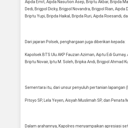
Aipda Emit, Aipda Nasution Asep, Briptu Akbar, Bripda M
P
Dedi, Brigpol Dicky, Brigpol Novandra, Brigpol Rian, Aipda 
Pe
Briptu Yupi, Bripda Haikal, Bripda Ruri, Aipda Roesandi, d
Dari jajaran Polsek, penghargaan juga diberikan kepada:
Kapolsek BTS Ulu AKP Fauzan Aziman, Aiptu Edi Gumay, Ai
Briptu Novair, Iptu M. Soleh, Bripka Andi, Brigpol Ahmad K
Sementara itu, dari unsur penyuluh pertanian lapangan
Pitoyo SP, Lela Yeyen, Aisyah Muslimah SP, dan Penata 
Dalam arahannya, Kapolres menyampaikan apresiasi seti