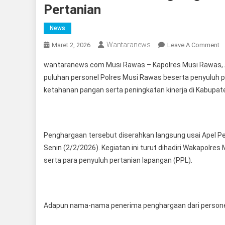
Pertanian
News
Wantaranews
O
Maret 2, 2026
Leave A Comment
S
wantaranews.com Musi Rawas – Kapolres Musi Rawas, 
K
puluhan personel Polres Musi Rawas beserta penyuluh p
P
ketahanan pangan serta peningkatan kinerja di Kabupa
D
T
Ci
Po
Penghargaan tersebut diserahkan langsung usai Apel P
K
Senin (2/2/2026). Kegiatan ini turut dihadiri Wakapolres
M
serta para penyuluh pertanian lapangan (PPL).
R
Be
P
P
Adapun nama-nama penerima penghargaan dari personel
P
D