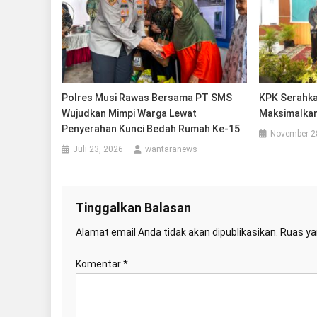
Polres Musi Rawas Bersama PT SMS
KPK Serahka
Wujudkan Mimpi Warga Lewat
Maksimalkan
Penyerahan Kunci Bedah Rumah Ke-15
November 2
Juli 23, 2026
wantaranews
Tinggalkan Balasan
Alamat email Anda tidak akan dipublikasikan.
Ruas ya
Komentar
*