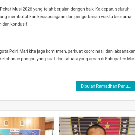
Pekat Musi 2026 yang telah berjalan dengan baik. Ke depan, seluruh
 yang membutuhkan kesiapsiagaan dan pengorbanan waktu bersama
 dan kondusif.
ota Polri. Mari kita jaga komitmen, perkuat koordinasi, dan laksanaka
ketahanan pangan yang kuat dan situasi yang aman di Kabupaten Mus
Dibulan Ramadhan Penuh Barokah, Kapolres Musi Rawas Serahkan Kunci Bedah Rumah Hasil Donasi Personel di Desa Babat