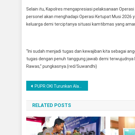
Selain itu, Kapolres mengapresiasi pelaksanaan Operasi 
personel akan menghadapi Operasi Ketupat Musi 2026
keluarga demi terciptanya situasi kamtibmas yang aman
“Ini sudah menjadi tugas dan kewajiban kita sebagai angg
tugas dengan penuh tanggung jawab demi terwujudnya 
Rawas,” pungkasnya.(red/Suwandhi)
Navigasi
PUPR OKI Turunkan Alat Berat, Bersihkan Gulma di Jembatan Belanti
pos
RELATED POSTS