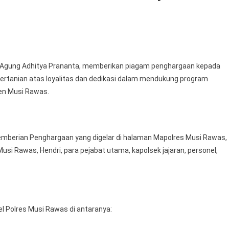
n
ukseskan
Agung Adhitya Prananta, memberikan piagam penghargaan kepada
etahanan
ertanian atas loyalitas dan dedikasi dalam mendukung program
angan
ten Musi Rawas.
an
ingkatkan
tra
lri,
emberian Penghargaan yang digelar di halaman Mapolres Musi Rawas,
apolres
 Musi Rawas, Hendri, para pejabat utama, kapolsek jajaran, personel,
usi
awas
ri
enghargaan
uluhan
 Polres Musi Rawas di antaranya:
ersonel
an