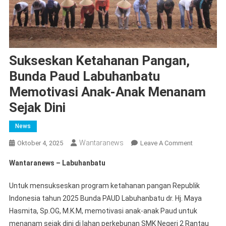
Sukseskan Ketahanan Pangan,
Bunda Paud Labuhanbatu
Memotivasi Anak-Anak Menanam
Sejak Dini
News
Wantaranews
On
Oktober 4, 2025
Leave A Comment
Sukseskan
Wantaranews – Labuhanbatu
Ketahanan
Pangan,
Untuk mensukseskan program ketahanan pangan Republik
Bunda
Indonesia tahun 2025 Bunda PAUD Labuhanbatu dr. Hj. Maya
Paud
Hasmita, Sp.OG, M.K.M, memotivasi anak-anak Paud untuk
Labuhanba
menanam sejak dini di lahan perkebunan SMK Negeri 2 Rantau
Memotivasi