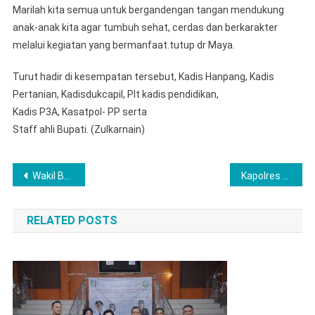
Marilah kita semua untuk bergandengan tangan mendukung
anak-anak kita agar tumbuh sehat, cerdas dan berkarakter
melalui kegiatan yang bermanfaat.tutup dr Maya.
Turut hadir di kesempatan tersebut, Kadis Hanpang, Kadis
Pertanian, Kadisdukcapil, Plt kadis pendidikan,
Kadis P3A, Kasatpol- PP serta
Staff ahli Bupati. (Zulkarnain)
Navigasi
Wakil Bupati Lampung Utara Lantik 122 Pejabat Eselon
Kapolres Musi Rawas Pimpin Sertijab 12 Perwira, AKP Redho Jabat Kasat Reskrim dan Iptu Jemmy Jabat Kasat Resnarkoba
pos
RELATED POSTS