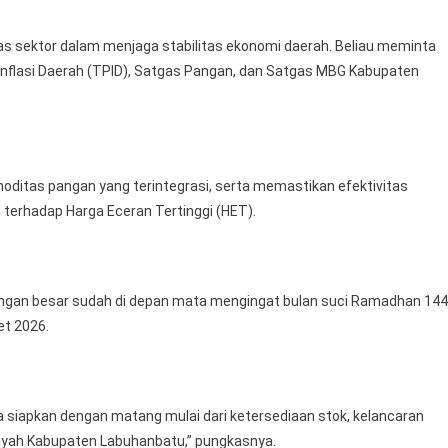
intas sektor dalam menjaga stabilitas ekonomi daerah. Beliau meminta
Inflasi Daerah (TPID), Satgas Pangan, dan Satgas MBG Kabupaten
moditas pangan yang terintegrasi, serta memastikan efektivitas
 terhadap Harga Eceran Tertinggi (HET).
ngan besar sudah di depan mata mengingat bulan suci Ramadhan 14
ret 2026.
ta siapkan dengan matang mulai dari ketersediaan stok, kelancaran
wilayah Kabupaten Labuhanbatu,” pungkasnya.