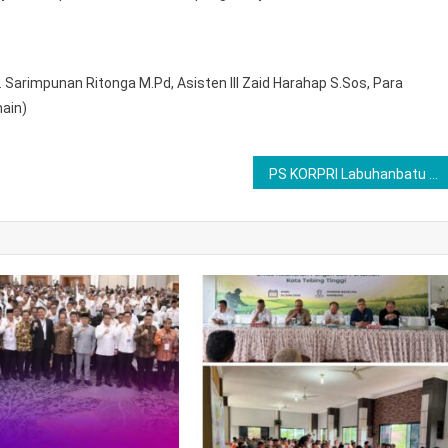
rs. Sarimpunan Ritonga M.Pd, Asisten III Zaid Harahap S.Sos, Para
ain)
PS KORPRI Labuhanbatu Taklukkan HRS FC 2–0 di Turnamen Ramadhan Cup 2026