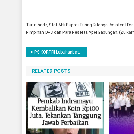
Turut hadir, Staf Ahli Bupati Turing Ritonga, Asisten I D
Pimpinan OPD dan Para Peserta Apel Gabungan. (Zulkarn
Navigasi
PS KORPRI Labuhanbatu Menang 3-0 Atas PS KORPRI Tanjung Balai Dalam Laga Persahabatan
pos
RELATED POSTS