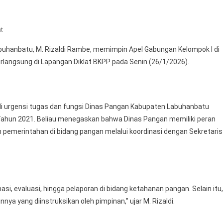
On
t
Staf
hanbatu, M. Rizaldi Rambe, memimpin Apel Gabungan Kelompok I di
Ahli
langsung di Lapangan Diklat BKPP pada Senin (26/1/2026).
Bupati
Labuhanbatu
Pimpin
Apel
i urgensi tugas dan fungsi Dinas Pangan Kabupaten Labuhanbatu
Gabungan:
Tahun 2021. Beliau menegaskan bahwa Dinas Pangan memiliki peran
Fokus
pemerintahan di bidang pangan melalui koordinasi dengan Sekretaris
Pada
Ketahanan
Pangan
Jelang
Ramadan
si, evaluasi, hingga pelaporan di bidang ketahanan pangan. Selain itu,
2026
nya yang diinstruksikan oleh pimpinan,” ujar M. Rizaldi.