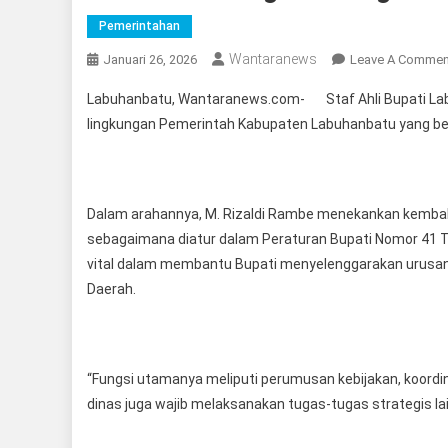
Pemerintahan
Wantaranews
Januari 26, 2026
Leave A Commen
Labuhanbatu, Wantaranews.com- Staf Ahli Bupati Labu
lingkungan Pemerintah Kabupaten Labuhanbatu yang ber
Dalam arahannya, M. Rizaldi Rambe menekankan kembal
sebagaimana diatur dalam Peraturan Bupati Nomor 41 
vital dalam membantu Bupati menyelenggarakan urusan 
Daerah.
“Fungsi utamanya meliputi perumusan kebijakan, koordina
dinas juga wajib melaksanakan tugas-tugas strategis lain