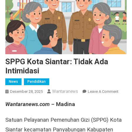
SPPG Kota Siantar: Tidak Ada
Intimidasi
News
Pendidikan
Wantaranews
On
Desember 28, 2025
Leave A Comment
SPPG
Wantaranews.com
– Madina
Kota
Siantar:
Tidak
Satuan Pelayanan Pemenuhan Gizi (SPPG) Kota
Ada
Siantar kecamatan Panyabungan Kabupaten
Intimida