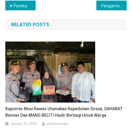
Navigasi
Pemkab Musi Rawas Tetapkan Kebijakan Honorarium Bagi Pegawai P3K Paruh Waktu
Pengamanan di wilayah Hukum Polres Lubuk Linggau Semakin Ditingkatkan, Rangka Perayaan Natal Menjelang Tahun 2026
pos
RELATED POSTS
Kapolres Musi Rawas Utamakan Kepedulian Sosial, SAHABAT
Binmas Dan MANG BELITI Hadir Berbagi Untuk Warga
Januari 31, 2026
wantaranews