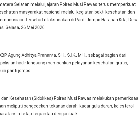
tera Selatan melalui jajaran Polres Musi Rawas terus memperkuat
manusiaan
esehatan masyarakat nasional melalui kegiatan bakti kesehatan dan
lang
an kemanusiaan tersebut dilaksanakan di Panti Jompo Harapan Kita, Des
ri
 Selasa, 26 Mei 2026.
ayangkara
-
ri
 Agung Adhitya Prananta, S.H., S.I.K., M.H., sebagai bagian dari
stikan
epolisian hadir langsung memberikan pelayanan kesehatan gratis,
sehatan
nsia
uni panti jompo.
rjamin
n dan Kesehatan (Sidokkes) Polres Musi Rawas melakukan pemeriksa
an meliputi pengecekan tekanan darah, kadar gula darah, kolesterol,
ra lansia tetap terpantau dengan baik.