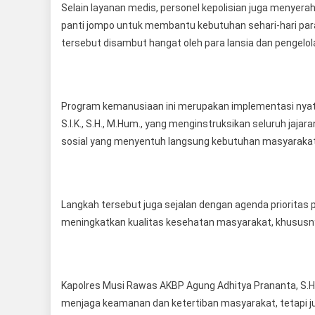
Selain layanan medis, personel kepolisian juga menye
panti jompo untuk membantu kebutuhan sehari-hari para
tersebut disambut hangat oleh para lansia dan pengelola
Program kemanusiaan ini merupakan implementasi nyata 
S.I.K., S.H., M.Hum., yang menginstruksikan seluruh jaj
sosial yang menyentuh langsung kebutuhan masyarakat
Langkah tersebut juga sejalan dengan agenda prioritas
meningkatkan kualitas kesehatan masyarakat, khususnya
Kapolres Musi Rawas AKBP Agung Adhitya Prananta, S.H.,
menjaga keamanan dan ketertiban masyarakat, tetapi j