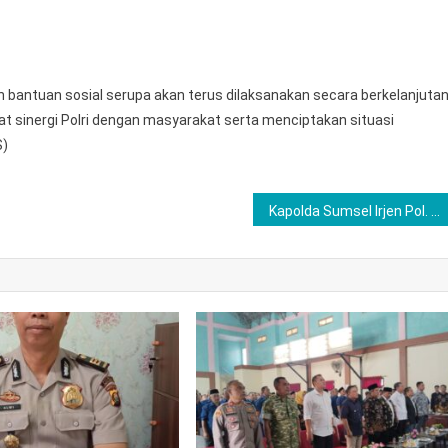
bantuan sosial serupa akan terus dilaksanakan secara berkelanjuta
 sinergi Polri dengan masyarakat serta menciptakan situasi
S)
Kapolda Sumsel Irjen Pol. Dr. H. Sandi Nugroho, S.I.K., S.H., M.Hum., Berkurban Berupa Dua Ekor Sapi Berukuran Jumbo di Kota Lubuk Linggau