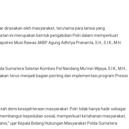
r dirasakan oleh masyarakat, terutama para lansia yang
atan ini merupakan bentuk pengabdian Polri dalam memperkuat
polres Musi Rawas AKBP Agung Adhitya Prananta, S.H., S.I.K., M.H.
a Sumatera Selatan Kombes Pol Nandang Mu’min Wijaya, S.I.K., M.H.,
an terus menjadi bagian penting dari implementasi program Presisi
 demi kesejahteraan masyarakat. Polri tidak hanya hadir sebagai
tif membangun kepedulian sosial, memperkuat ketahanan masyarakat,
anis,” ujar Kepala Bidang Hubungan Masyarakat Polda Sumatera