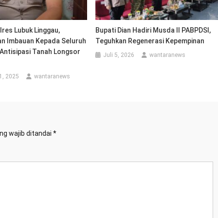
res Lubuk Linggau,
Bupati Dian Hadiri Musda II PABPDSI,
n Imbauan Kepada Seluruh
Teguhkan Regenerasi Kepempinan
Antisipasi Tanah Longsor
Juli 5, 2026
wantaranews
1, 2025
wantaranews
ng wajib ditandai
*