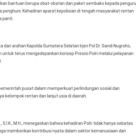
rahkan bantuan berupa obat-obatan dan paket sembako kepada pengur
 penghuni. Kehadiran aparat kepolisian di tengah masyarakat rentan
 panti.
dari arahan Kapolda Sumatera Selatan Irjen Pol Dr. Sandi Nugroho,
aran untuk terus mengedepankan konsep Presisi Polri melalui pelayanan
.
 pemerintah pusat dalam memperkuat perlindungan sosial dan
 kelompok rentan dan lanjut usia di daerah.
 S.I.K., M.H., menegaskan bahwa kehadiran Polri tidak hanya sebatas
uga memberikan kontribusi nyata dalam sektor kemanusiaan dan