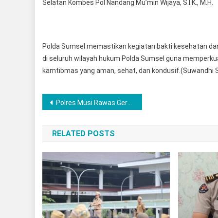
Selatan Kombes Pol Nandang Mu’min Wijaya, S.I.K., M.H.
Polda Sumsel memastikan kegiatan bakti kesehatan dan 
di seluruh wilayah hukum Polda Sumsel guna memperkuat
kamtibmas yang aman, sehat, dan kondusif.(Suwandhi 
Navigasi
Polres Musi Rawas Gerebek Arena Sabung Ayam, 7 Orang Diamankan dan 14 Ekor Ayam
pos
RELATED POSTS