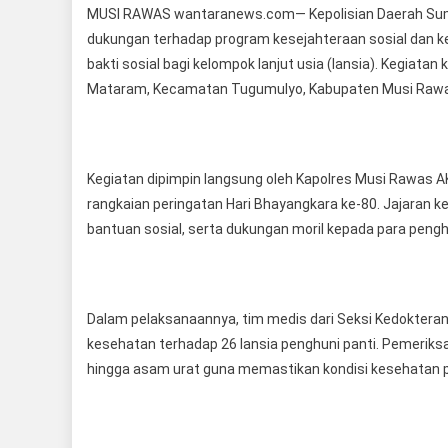
MUSI RAWAS wantaranews.com— Kepolisian Daerah Suma
Ke
dukungan terhadap program kesejahteraan sosial dan k
Je
bakti sosial bagi kelompok lanjut usia (lansia). Kegiat
Ha
Mataram, Kecamatan Tugumulyo, Kabupaten Musi Rawas,
Bh
Ke
80,
Pol
Kegiatan dipimpin langsung oleh Kapolres Musi Rawas AKBP
Pa
rangkaian peringatan Hari Bhayangkara ke-80. Jajaran k
Ke
La
bantuan sosial, serta dukungan moril kepada para pengh
Te
Dalam pelaksanaannya, tim medis dari Seksi Kedoktera
kesehatan terhadap 26 lansia penghuni panti. Pemeriksa
hingga asam urat guna memastikan kondisi kesehatan pa