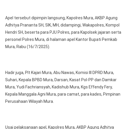
Pimpin
Apel
Apel tersebut dipimpin langsung, Kapolres Mura, AKBP Agung
Kesiapsiagaan
Bencana
Adhitya Prananta SH, SIK, MH, didampingi, Wakapolres, Kompol
Asap
Hendri SH, beserta para PJU Polres, para Kapolsek jajaran serta
Akibat
personel Polres Mura, di halaman apel Kantor Bupati Pemkab
Karhutlabun
Mura, Rabu (16/7/2025).
Hadir juga, Plt Kajari Mura, Abu Nawas, Komisi III DPRD Mura,
Suhari, Kepala BPBD Mura, Darsan, Kasat Pol-PP dan Damkar
Mura, Yudi Fachriansyah, Kadishub Mura, Kgs Effendy Fery,
Kepala Manggala Agni Mura, para camat, para kades, Pimpinan
Perusahaan Wilayah Mura.
Usai pelaksanaan apel, Kapolres Mura, AKBP Agung Adhitya