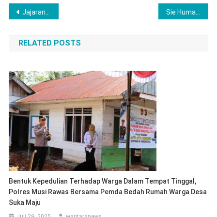
Navigasi
Jajaran Satreskrim Polres Lubuklinggau Ungkap Kasus 3C Selama Dua Bulan Terakhir Berhasil Menangkap Pelaku 32 Orang
Sie Humas Polres Lubuklinggau Respon Cepat Temui dan Evakuasi Warga Selama ini Tinggal di Masjid Agung Al-Ba’ri.
pos
RELATED POSTS
Bentuk Kepedulian Terhadap Warga Dalam Tempat Tinggal,
Polres Musi Rawas Bersama Pemda Bedah Rumah Warga Desa
Suka Maju
Juli 29, 2025
wantaranews