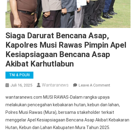
Siaga Darurat Bencana Asap,
Kapolres Musi Rawas Pimpin Apel
Kesiapsiagaan Bencana Asap
Akibat Karhutlabun
TNI & POLRI
Wantaranews
On
Juli 16, 2025
Leave A Comment
Siaga
wantaranews.com MUSI RAWAS-Dalam rangka upaya
Darurat
melakukan pencegahan kebakaran hutan, kebun dan lahan,
Bencana
Polres Musi Rawas (Mura), bersama stakeholder terkait
Asap,
menggelar Apel Kesiapsiagaan Bencana Asap Akibat Kebakaran
Kapolres
Musi
Hutan, Kebun dan Lahan Kabupaten Mura Tahun 2025.
Rawas