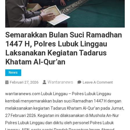
Semarakkan Bulan Suci Ramadhan
1447 H, Polres Lubuk Linggau
Laksanakan Kegiatan Tadarus
Khatam Al-Qur’an
News
Wantaranews
On
Februari 27, 2026
Leave A Comment
Semarakk
wantaranews.com Lubuk Linggau – Polres Lubuk Linggau
Bulan
kembali menyemarakkan bulan suci Ramadhan 1447 H dengan
Suci
melaksanakan kegiatan Tadarus Khatam Al-Qur’an pada Jumat,
Ramadha
27 Februari 2026. Kegiatan ini dilaksanakan di Mushola An-Nur
1447
H,
Polres Lubuk Linggau dan diiktu oleh personel Polres Lubuk
Polres
Linggau, ASN, serta santri Pondok Pesantren Imam Ahmad.