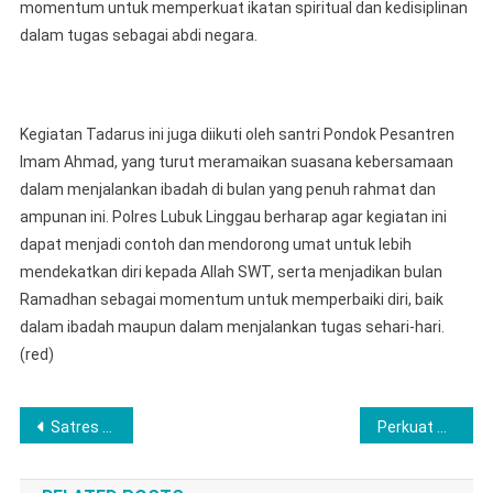
momentum untuk memperkuat ikatan spiritual dan kedisiplinan
dalam tugas sebagai abdi negara.
Kegiatan Tadarus ini juga diikuti oleh santri Pondok Pesantren
Imam Ahmad, yang turut meramaikan suasana kebersamaan
dalam menjalankan ibadah di bulan yang penuh rahmat dan
ampunan ini. Polres Lubuk Linggau berharap agar kegiatan ini
dapat menjadi contoh dan mendorong umat untuk lebih
mendekatkan diri kepada Allah SWT, serta menjadikan bulan
Ramadhan sebagai momentum untuk memperbaiki diri, baik
dalam ibadah maupun dalam menjalankan tugas sehari-hari.
(red)
Navigasi
Satres Narkoba Polres Labuhanbatu Ungkap Peredaran Sabu Lebih dari 1 Kilogram
Perkuat Sinergi Penanganan Masalah Ketenagakerjaan, Dir Krimsus Polda Gorontalo Sosialisasi Bersama Perwakilan Serikat Pekerja ‎
pos