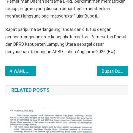
“Pemerintah Daerah bersama DPRD berkomitmen memastikan
setiap program yang disusun benar-benar memberikan
manfaat langsung bagi masyarakat,” ujar Bupati.
Rapat paripurna berlangsung lancar dan ditutup dengan
penandatanganan nota kesepakatan antara Pemerintah Daerah
dan DPRD Kabupaten Lampung Utara sebagai dasar
penyusunan Rancangan APBD Tahun Anggaran 2026.(Ew)
Navigasi
WAKIL BUPATI LAMPUNG UTARA IKUTI RAPAT PARIPURNA DPRD PEMBAHASAN KUA DAN PPAS APBD TAHUN 2026
Bupati Dukung Semangat Sportivitas di Opening Turnamen Futsal Piala DPRD Lampung Utara 2025
pos
RELATED POSTS