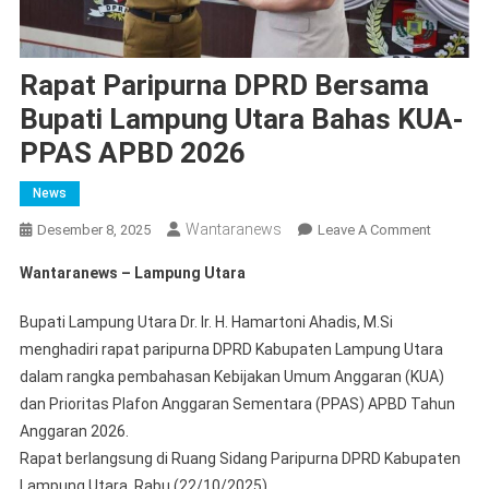
Rapat Paripurna DPRD Bersama
Bupati Lampung Utara Bahas KUA-
PPAS APBD 2026
News
Wantaranews
On
Desember 8, 2025
Leave A Comment
Rapat
Wantaranews – Lampung Utara
Paripurna
DPRD
Bupati Lampung Utara Dr. Ir. H. Hamartoni Ahadis, M.Si
Bersama
menghadiri rapat paripurna DPRD Kabupaten Lampung Utara
Bupati
dalam rangka pembahasan Kebijakan Umum Anggaran (KUA)
Lampun
dan Prioritas Plafon Anggaran Sementara (PPAS) APBD Tahun
Utara
Bahas
Anggaran 2026.
KUA-
Rapat berlangsung di Ruang Sidang Paripurna DPRD Kabupaten
PPAS
Lampung Utara, Rabu (22/10/2025).