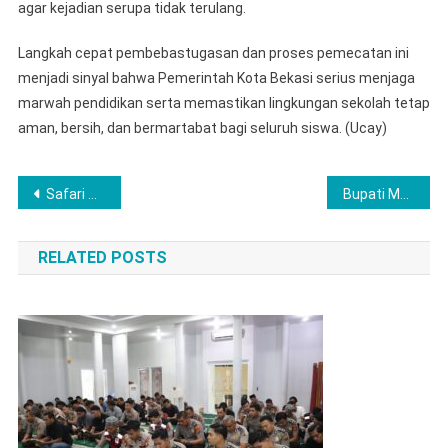
agar kejadian serupa tidak terulang.
Langkah cepat pembebastugasan dan proses pemecatan ini
menjadi sinyal bahwa Pemerintah Kota Bekasi serius menjaga
marwah pendidikan serta memastikan lingkungan sekolah tetap
aman, bersih, dan bermartabat bagi seluruh siswa. (Ucay)
Navigasi
Safari Ramadhan 1447. H. Di Kecamatan Papalang
Bupati Maya Hasmita Perkuat Pengendalian Inflasi dan Lindungi Daya Beli Masyarakat
pos
RELATED POSTS