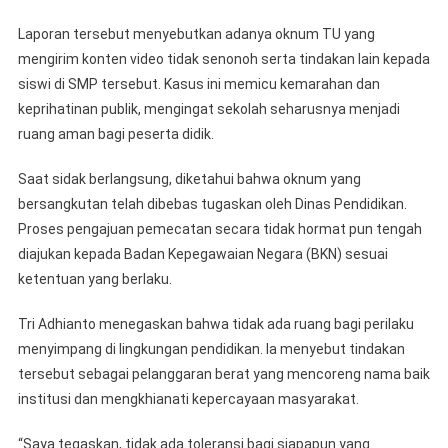
Sidak
Laporan tersebut menyebutkan adanya oknum TU yang
Dan
Tindak
mengirim konten video tidak senonoh serta tindakan lain kepada
Tegas
siswi di SMP tersebut. Kasus ini memicu kemarahan dan
Oknum
keprihatinan publik, mengingat sekolah seharusnya menjadi
TU
ruang aman bagi peserta didik.
Saat sidak berlangsung, diketahui bahwa oknum yang
bersangkutan telah dibebas tugaskan oleh Dinas Pendidikan.
Proses pengajuan pemecatan secara tidak hormat pun tengah
diajukan kepada Badan Kepegawaian Negara (BKN) sesuai
ketentuan yang berlaku.
Tri Adhianto menegaskan bahwa tidak ada ruang bagi perilaku
menyimpang di lingkungan pendidikan. Ia menyebut tindakan
tersebut sebagai pelanggaran berat yang mencoreng nama baik
institusi dan mengkhianati kepercayaan masyarakat.
“Saya tegaskan, tidak ada toleransi bagi siapapun yang