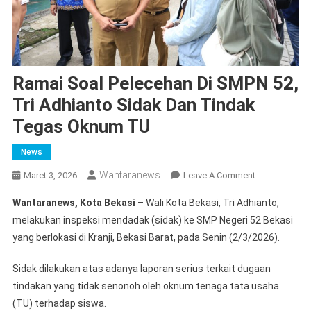
Ramai Soal Pelecehan Di SMPN 52,
Tri Adhianto Sidak Dan Tindak
Tegas Oknum TU
News
Wantaranews
On
Maret 3, 2026
Leave A Comment
Ramai
Wantaranews, Kota Bekasi
– Wali Kota Bekasi, Tri Adhianto,
Soal
melakukan inspeksi mendadak (sidak) ke SMP Negeri 52 Bekasi
Pelecehan
yang berlokasi di Kranji, Bekasi Barat, pada Senin (2/3/2026).
Di
SMPN
Sidak dilakukan atas adanya laporan serius terkait dugaan
52,
tindakan yang tidak senonoh oleh oknum tenaga tata usaha
Tri
Adhianto
(TU) terhadap siswa.