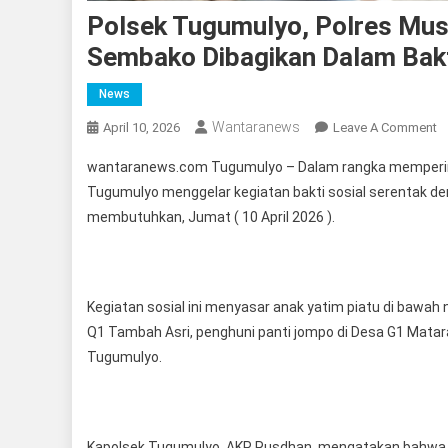
Polsek Tugumulyo, Polres Mus
Sembako Dibagikan Dalam Bakt
News
Wantaranews
O
April 10, 2026
Leave A Comment
P
wantaranews.com Tugumulyo – Dalam rangka memperinga
T
Tugumulyo menggelar kegiatan bakti sosial serentak
Po
membutuhkan, Jumat ( 10 April 2026 ).
M
R
T
K
Kegiatan sosial ini menyasar anak yatim piatu di bawah
R
Q1 Tambah Asri, penghuni panti jompo di Desa G1 Mata
S
Tugumulyo.
D
D
Ba
S
Kapolsek Tugumulyo, AKP Rusdhan, mengatakan bahwa ke