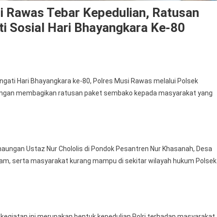
i Rawas Tebar Kepedulian, Ratusan
i Sosial Hari Bhayangkara Ke-80
n
olsek
ti Hari Bhayangkara ke-80, Polres Musi Rawas melalui Polsek
ugumulyo,
 dengan membagikan ratusan paket sembako kepada masyarakat yang
lres
usi
awas
ebar
epedulian,
 naungan Ustaz Nur Chololis di Pondok Pesantren Nur Khasanah, Desa
atusan
ram, serta masyarakat kurang mampu di sekitar wilayah hukum Polsek
embako
ibagikan
alam
kti
osial
giatan ini merupakan bentuk kepedulian Polri terhadap masyarakat,