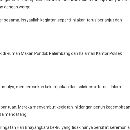
ri
an dengan warga.
hayangkara
e-
 sesama. Insyaallah kegiatan seperti ini akan terus berlanjut dan
0
asuk di Rumah Makan Pondok Palembang dan halaman Kantor Polsek
Tugumulyo, mencerminkan kekompakan dan soliditas internal dalam
a bantuan. Mereka menyambut kegiatan ini dengan penuh kegembiraa
asa mendatang.
peringatan Hari Bhayangkara ke-80 yang tidak hanya bersifat seremonial