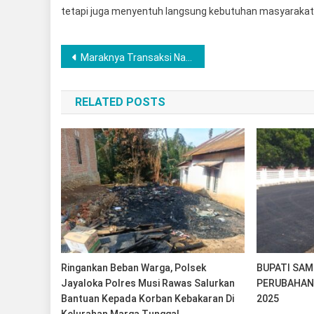
tetapi juga menyentuh langsung kebutuhan masyarakat.
Navigasi
Maraknya Transaksi Narkoba di wilayah Hukumnya, Satresnarkoba Dengan Sigap Oleh Laporan Masyarakat Seorang Pemuda Berhasil Ditangkap
pos
RELATED POSTS
Ringankan Beban Warga, Polsek
BUPATI SA
Jayaloka Polres Musi Rawas Salurkan
PERUBAHAN
Bantuan Kepada Korban Kebakaran Di
2025
Kelurahan Marga Tunggal