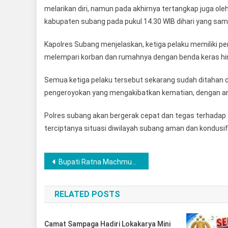
melarikan diri, namun pada akhirnya tertangkap juga o
kabupaten subang pada pukul 14.30 WIB dihari yang sam
Kapolres Subang menjelaskan, ketiga pelaku memiliki p
melempari korban dan rumahnya dengan benda keras hi
Semua ketiga pelaku tersebut sekarang sudah ditahan d
pengeroyokan yang mengakibatkan kematian, dengan a
Polres subang akan bergerak cepat dan tegas terhadap
terciptanya situasi diwilayah subang aman dan kondusif.
Navigasi
Bupati Ratna Machmud Buktikan Janji Politik, Jalan Mulus Kini Tembus Pelosok Desa Musi Rawas
pos
RELATED POSTS
Camat Sampaga Hadiri Lokakarya Mini