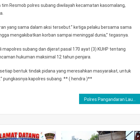
leh tim Resmob polres subang diwilayah kecamatan kasomalang,
a.
eran yang sama dalam aksi tersebut.” ketiga pelaku bersama sama
ngga mengakibatkan korban sampai meninggal dunia,” tegasnya.
i mapolres subang dan dijerat pasal 170 ayat (3) KUHP tentang
ncaman hukuman maksimal 12 tahun penjara.
 setiap bentuk tindak pidana yang meresahkan masyarakat, untuk
” pungkasnya kapolres subang. ** ( hendra )**
Polres Pangandaran Launching SPPG Polres Pangandaran I, Dukung Program Makan Bergizi Gratis untuk Anak Sekolah