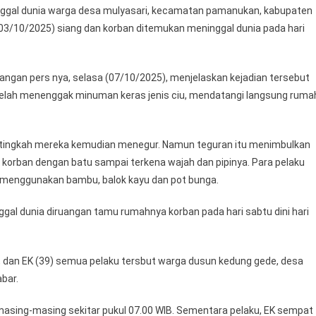
ggal dunia warga desa mulyasari, kecamatan pamanukan, kabupaten
Cepat
 (03/10/2025) siang dan korban ditemukan meninggal dunia pada hari
Pelaku
Pengeroyokan
Warga
ngan pers nya, selasa (07/10/2025), menjelaskan kejadian tersebut
Hingga
telah menenggak minuman keras jenis ciu, mendatangi langsung ruma
Tewas
h tingkah mereka kemudian menegur. Namun teguran itu menimbulkan
korban dengan batu sampai terkena wajah dan pipinya. Para pelaku
 menggunakan bambu, balok kayu dan pot bunga.
gal dunia diruangan tamu rumahnya korban pada hari sabtu dini hari
6), dan EK (39) semua pelaku tersbut warga dusun kedung gede, desa
bar.
 masing-masing sekitar pukul 07.00 WIB. Sementara pelaku, EK sempat