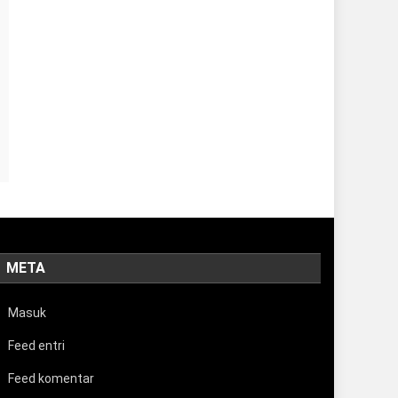
META
Masuk
Feed entri
Feed komentar