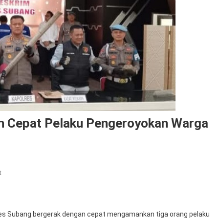
n Cepat Pelaku Pengeroyokan Warga
On
t
Polres
Subang
Tangkap
res Subang bergerak dengan cepat mengamankan tiga orang pelaku
Dengan