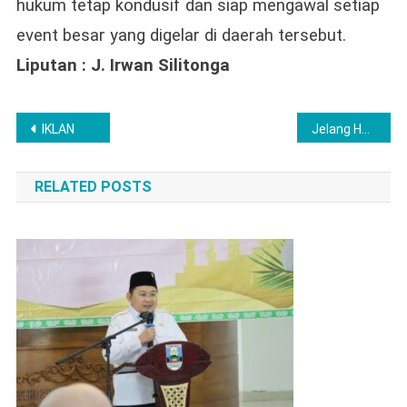
hukum tetap kondusif dan siap mengawal setiap
event besar yang digelar di daerah tersebut.
Liputan : J. Irwan Silitonga
Navigasi
IKLAN
Jelang HUT Bhayangkara ke-79
pos
RELATED POSTS