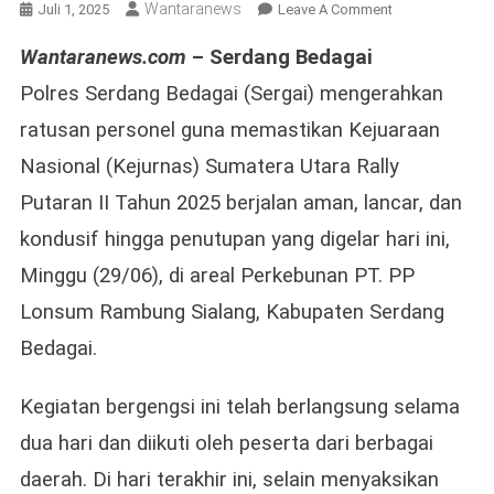
Wantaranews
On
Juli 1, 2025
Leave A Comment
Polres
Wantaranews.com
– Serdang Bedagai
Sergai
Maksimalkan
Polres Serdang Bedagai (Sergai) mengerahkan
Pengamanan
ratusan personel guna memastikan Kejuaraan
Hingga
Hari
Nasional (Kejurnas) Sumatera Utara Rally
Terakhir
Putaran II Tahun 2025 berjalan aman, lancar, dan
Kejurnas
kondusif hingga penutupan yang digelar hari ini,
Sumut
Rally
Minggu (29/06), di areal Perkebunan PT. PP
Putaran
Lonsum Rambung Sialang, Kabupaten Serdang
II
Tahun
Bedagai.
2025
Kegiatan bergengsi ini telah berlangsung selama
dua hari dan diikuti oleh peserta dari berbagai
daerah. Di hari terakhir ini, selain menyaksikan