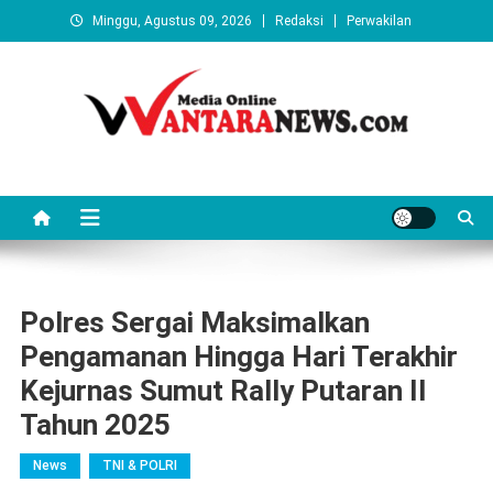
Skip
Minggu, Agustus 09, 2026
Redaksi
Perwakilan
to
content
Wantaranews.com
Polres Sergai Maksimalkan
Pengamanan Hingga Hari Terakhir
Kejurnas Sumut Rally Putaran II
Tahun 2025
News
TNI & POLRI