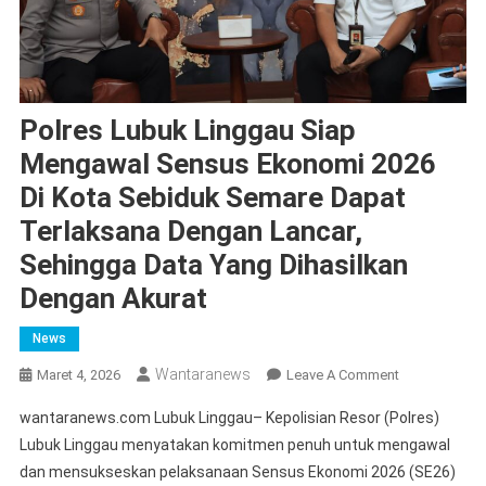
Polres Lubuk Linggau Siap
Mengawal Sensus Ekonomi 2026
Di Kota Sebiduk Semare Dapat
Terlaksana Dengan Lancar,
Sehingga Data Yang Dihasilkan
Dengan Akurat
News
Wantaranews
On
Maret 4, 2026
Leave A Comment
Polres
wantaranews.com Lubuk Linggau– Kepolisian Resor (Polres)
Lubuk
Lubuk Linggau menyatakan komitmen penuh untuk mengawal
Linggau
dan mensukseskan pelaksanaan Sensus Ekonomi 2026 (SE26)
Siap