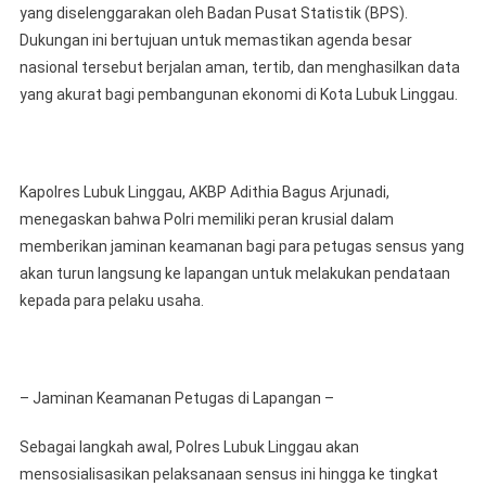
yang diselenggarakan oleh Badan Pusat Statistik (BPS).
Mengawal
Sensus
Dukungan ini bertujuan untuk memastikan agenda besar
Ekonomi
nasional tersebut berjalan aman, tertib, dan menghasilkan data
2026
yang akurat bagi pembangunan ekonomi di Kota Lubuk Linggau.
Di
Kota
Sebiduk
Semare
Kapolres Lubuk Linggau, AKBP Adithia Bagus Arjunadi,
Dapat
menegaskan bahwa Polri memiliki peran krusial dalam
Terlaksana
memberikan jaminan keamanan bagi para petugas sensus yang
Dengan
akan turun langsung ke lapangan untuk melakukan pendataan
Lancar,
kepada para pelaku usaha.
Sehingga
Data
Yang
Dihasilkan
– Jaminan Keamanan Petugas di Lapangan –
Dengan
Akurat
Sebagai langkah awal, Polres Lubuk Linggau akan
mensosialisasikan pelaksanaan sensus ini hingga ke tingkat