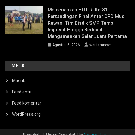
Memeriahkan HUT RI Ke-81
Pertandingan Final Antar OPD Musi
Rawas ,Tim Disdik SMP Tampil
Impresif Hingga Berhasil
Mengamankan Gelar Juara Pertama
Agustus 6, 2026
wantaranews
META
Masuk
Feed entri
Feed komentar
WordPress.org
News Portal
|
Theme: News Portal by
Mystery Themes
.