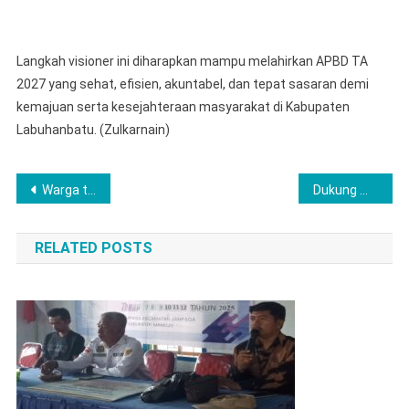
Langkah visioner ini diharapkan mampu melahirkan APBD TA
2027 yang sehat, efisien, akuntabel, dan tepat sasaran demi
kemajuan serta kesejahteraan masyarakat di Kabupaten
Labuhanbatu. (Zulkarnain)
Navigasi
Warga tani dusun Botteng Apresiasi Kepala Desa atas Terbukanya Akses Jalan Tani
Dukung Wajib Belajar 13 Tahun, Pemkab Labuhanbatu Gontorkan 5.000 Beasiswa PAUD dan 50 Beasiswa Guru
pos
RELATED POSTS