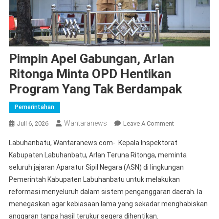
Pimpin Apel Gabungan, Arlan
Ritonga Minta OPD Hentikan
Program Yang Tak Berdampak
Pemerintahan
Wantaranews
On
Juli 6, 2026
Leave A Comment
Pimpin
Labuhanbatu, Wantaranews.com- Kepala Inspektorat
Apel
Kabupaten Labuhanbatu, Arlan Teruna Ritonga, meminta
Gabungan,
seluruh jajaran Aparatur Sipil Negara (ASN) di lingkungan
Arlan
Pemerintah Kabupaten Labuhanbatu untuk melakukan
Ritonga
Minta
reformasi menyeluruh dalam sistem penganggaran daerah. Ia
OPD
menegaskan agar kebiasaan lama yang sekadar menghabiskan
Hentikan
anggaran tanpa hasil terukur segera dihentikan.