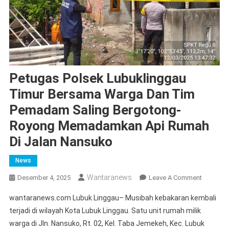
Petugas Polsek Lubuklinggau
Timur Bersama Warga Dan Tim
Pemadam Saling Bergotong-
Royong Memadamkan Api Rumah
Di Jalan Nansuko
News
Wantaranews
On
Desember 4, 2025
Leave A Comment
Petugas
wantaranews.com Lubuk Linggau– Musibah kebakaran kembali
Polsek
terjadi di wilayah Kota Lubuk Linggau. Satu unit rumah milik
Lubuklin
warga di Jln. Nansuko, Rt. 02, Kel. Taba Jemekeh, Kec. Lubuk
Timur