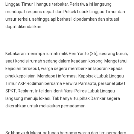
Linggau Timur I, hangus terbakar. Peristiwa ini langsung
Bersama
Warga
mendapat respons cepat dari Polsek Lubuk Linggau Timur dan
Dan
unsur terkait, sehingga api berhasil dipadamkan dan situasi
Tim
dapat dikendalikan.
Pemada
Saling
Bergoton
Royong
Kebakaran menimpa rumah milik Heri Yanto (35), seorang buruh,
Memada
saat kondisi rumah sedang dalam keadaan kosong. Mengetahui
Api
kejadian tersebut, warga segera memberikan laporan kepada
Rumah
pihak kepolisian. Mendapat informasi, Kapolsek Lubuk Linggau
Di
Timur AKP Rodiman bersama Perwira Pamapta, personel piket
Jalan
SPKT, Reskrim, Intel dan Identifikasi Polres Lubuk Linggau
Nansuko
langsung menuju lokasi. Tak hanya itu, pihak Damkar segera
dikerahkan untuk melakukan pemadaman.
Setibanya di lokasi, petugas bersama warga dan tim pemadam