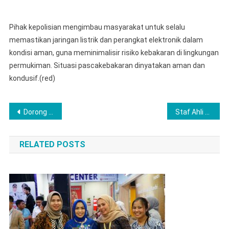
Pihak kepolisian mengimbau masyarakat untuk selalu
memastikan jaringan listrik dan perangkat elektronik dalam
kondisi aman, guna meminimalisir risiko kebakaran di lingkungan
permukiman. Situasi pascakebakaran dinyatakan aman dan
kondusif.(red)
Navigasi
Dorong Kepatuhan, Kios Penunggak Retribusi Ditempeli Stiker
Staf Ahli Bupati Mura H. Sarjani Apresiasi Seminar Nasional Tentang Hypnoteaching dalam Pembelajaran Modern Tahun 2025
pos
RELATED POSTS