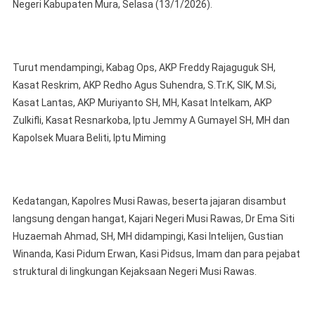
Kapolres
Negeri Kabupaten Mura, Selasa (13/1/2026).
Musi
Rawas
Silaturahm
Turut mendampingi, Kabag Ops, AKP Freddy Rajaguguk SH,
Sekaligus
Kunjungan
Kasat Reskrim, AKP Redho Agus Suhendra, S.Tr.K, SIK, M.Si,
Kerja
Kasat Lantas, AKP Muriyanto SH, MH, Kasat Intelkam, AKP
Ke
Zulkifli, Kasat Resnarkoba, Iptu Jemmy A Gumayel SH, MH dan
Kepala
Kapolsek Muara Beliti, Iptu Miming
Kejaksaan
Negeri
Musi
Rawas
Kedatangan, Kapolres Musi Rawas, beserta jajaran disambut
langsung dengan hangat, Kajari Negeri Musi Rawas, Dr Ema Siti
Huzaemah Ahmad, SH, MH didampingi, Kasi Intelijen, Gustian
Winanda, Kasi Pidum Erwan, Kasi Pidsus, Imam dan para pejabat
struktural di lingkungan Kejaksaan Negeri Musi Rawas.