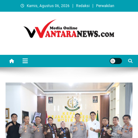
Skip
Kamis, Agustus 06, 2026
Redaksi
Perwakilan
to
content
Wantaranews.com