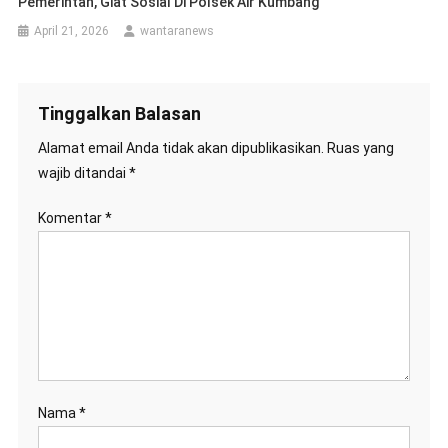
Pemerintah, Giat Sosial Di Polsek Air Kumbang
April 21, 2026
wantaranews
Tinggalkan Balasan
Alamat email Anda tidak akan dipublikasikan.
Ruas yang
wajib ditandai
*
Komentar
*
Nama
*