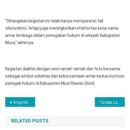
“Diharapkan kegiatan ini tidak hanya mempererat tali
silaturahmi, tetapi juga meningkatkan efektivitas kerja sama
antar lembaga dalam penegakan hukum di wilayah Kabupaten
Mura,” akhirnya.
Kegiatan diakhiri dengan sesi ramah tamah dan foto bersama
sebagai simbol soliditas dan kebersamaan antar kedua institusi
penegak hukum di Kabupaten Musi Rawas.(Red)
Navigasi
Stop Kerusakan Lingkungan, Polda Bakal Lakukan Penertiban PETI Diseluruh Wilayah Gorontalo
Tindak Lanjuti MoU Bupati, Disdik Labuhanbatu Tandatangani Kerjasama Dengan BPJS Ketenagakerjaan Untuk Tingkatkan Kesejahteraan 800 Guru PAUD
pos
RELATED POSTS