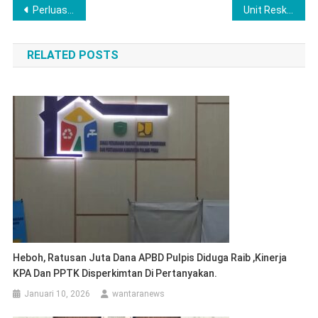
Navigasi
Perluas Cakupan BPJS Gratis Bagi Warga, Bupati OKI Raih UHC Award 2026
Unit Reskrim Polsek BTS Ulu Bersama Warga Amankan Pelaku Pencurian Sawit
pos
RELATED POSTS
Heboh, Ratusan Juta Dana APBD Pulpis Diduga Raib ,Kinerja
KPA Dan PPTK Disperkimtan Di Pertanyakan.
Januari 10, 2026
wantaranews