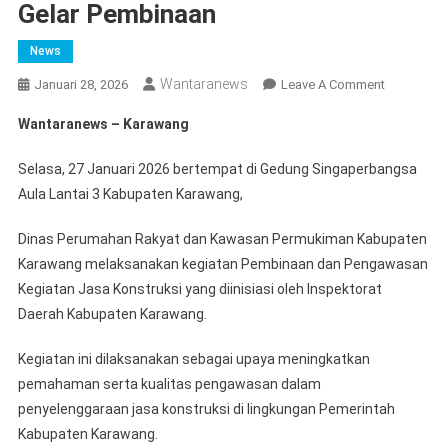
Gelar Pembinaan
News
Wantaranews
On
Januari 28, 2026
Leave A Comment
Perkuat
Wantaranews – Karawang
Pengawas
Jasa
Selasa, 27 Januari 2026 bertempat di Gedung Singaperbangsa
Konstruksi
Aula Lantai 3 Kabupaten Karawang,
Dinas
PRKP
Dinas Perumahan Rakyat dan Kawasan Permukiman Kabupaten
Karawang
Karawang melaksanakan kegiatan Pembinaan dan Pengawasan
Gelar
Kegiatan Jasa Konstruksi yang diinisiasi oleh Inspektorat
Pembinaan
Daerah Kabupaten Karawang.
Kegiatan ini dilaksanakan sebagai upaya meningkatkan
pemahaman serta kualitas pengawasan dalam
penyelenggaraan jasa konstruksi di lingkungan Pemerintah
Kabupaten Karawang.