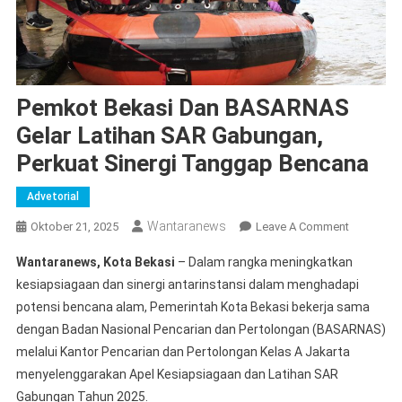
Pemkot Bekasi Dan BASARNAS
Gelar Latihan SAR Gabungan,
Perkuat Sinergi Tanggap Bencana
Advetorial
Wantaranews
On
Oktober 21, 2025
Leave A Comment
Pemkot
Wantaranews, Kota Bekasi
– Dalam rangka meningkatkan
Bekasi
kesiapsiagaan dan sinergi antarinstansi dalam menghadapi
Dan
potensi bencana alam, Pemerintah Kota Bekasi bekerja sama
BASARNA
dengan Badan Nasional Pencarian dan Pertolongan (BASARNAS)
Gelar
Latihan
melalui Kantor Pencarian dan Pertolongan Kelas A Jakarta
SAR
menyelenggarakan Apel Kesiapsiagaan dan Latihan SAR
Gabungan
Gabungan Tahun 2025.