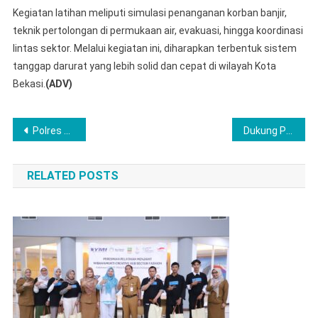
Kegiatan latihan meliputi simulasi penanganan korban banjir,
teknik pertolongan di permukaan air, evakuasi, hingga koordinasi
lintas sektor. Melalui kegiatan ini, diharapkan terbentuk sistem
tanggap darurat yang lebih solid dan cepat di wilayah Kota
Bekasi.
(ADV)
Navigasi
Polres Lubuk Linggau Turunkan Personil Pengamanan Hari Santri Nasional Aman dan Kondusif
Dukung Program Nasional, Pemkot Bekasi Siap Perkuat Akses Pembiayaan dan Hunian Layak bagi Warga
pos
RELATED POSTS