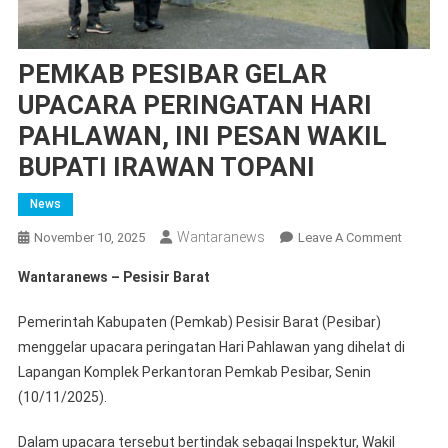
PEMKAB PESIBAR GELAR
UPACARA PERINGATAN HARI
PAHLAWAN, INI PESAN WAKIL
BUPATI IRAWAN TOPANI
News
Wantaranews
On
November 10, 2025
Leave A Comment
PEMKA
Wantaranews – Pesisir Barat
PESIBA
GELAR
Pemerintah Kabupaten (Pemkab) Pesisir Barat (Pesibar)
UPACA
menggelar upacara peringatan Hari Pahlawan yang dihelat di
PERING
Lapangan Komplek Perkantoran Pemkab Pesibar, Senin
HARI
(10/11/2025).
PAHLAW
INI
Dalam upacara tersebut bertindak sebagai Inspektur, Wakil
PESAN