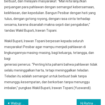
berbuat, dan melayani masyarakat. “Mari kita lanjutkan
perjuangan para pahlawan dengan semangat kebersamaan,
keikhlasan, dan kepedulian. Bangun Pesibar dengan hati yang
tulus, dengan gotong royong, dengan rasa cinta terhadap
sesama, karena disanalah makna sejati dari pengabdian,”
tandas Wakil Bupati, Irawan Topani.
Wakil Bupati, Irawan Topani berpesan kepada seluruh
masyarakat Pesibar agar mampu menjadi pahlawan di
lingkungannya masing-masing, bagi keluarga, tetangga, dan
bagi
generasi penerus. “Penting kita pahami bahwa pahlawan tidak
selalu meninggalkan harta, tetapi meninggalkan teladan.
Teladan itu adalah semangat untuk berbuat baik tanpa
menunggu kesempatan, dan berkorban tanpa menunggu
imbalan,” pungkas Wakil Bupati, Irawan Topani.(Yuswandi).
Navigasi
Wabup: Posyandu Tidak Hanya Berfokus Pada Kesehatan Namun Memiliki Peran Yang Sangat Luas
Hj Ratna Machmud,Bupati Musi Rawas Hadri Paripurna DPRD Rangka Mendengarkan Penyampaian Terhadap Lima Raperda