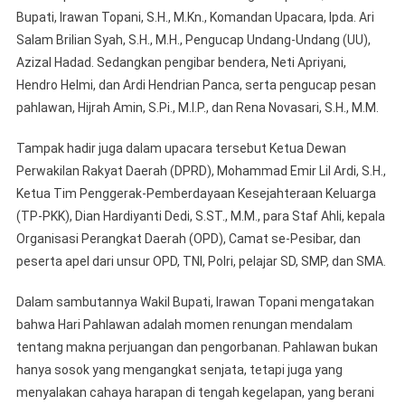
Bupati, Irawan Topani, S.H., M.Kn., Komandan Upacara, Ipda. Ari
WAKIL
BUPATI
Salam Brilian Syah, S.H., M.H., Pengucap Undang-Undang (UU),
IRAWA
Azizal Hadad. Sedangkan pengibar bendera, Neti Apriyani,
TOPANI
Hendro Helmi, dan Ardi Hendrian Panca, serta pengucap pesan
pahlawan, Hijrah Amin, S.Pi., M.I.P., dan Rena Novasari, S.H., M.M.
Tampak hadir juga dalam upacara tersebut Ketua Dewan
Perwakilan Rakyat Daerah (DPRD), Mohammad Emir Lil Ardi, S.H.,
Ketua Tim Penggerak-Pemberdayaan Kesejahteraan Keluarga
(TP-PKK), Dian Hardiyanti Dedi, S.ST., M.M., para Staf Ahli, kepala
Organisasi Perangkat Daerah (OPD), Camat se-Pesibar, dan
peserta apel dari unsur OPD, TNI, Polri, pelajar SD, SMP, dan SMA.
Dalam sambutannya Wakil Bupati, Irawan Topani mengatakan
bahwa Hari Pahlawan adalah momen renungan mendalam
tentang makna perjuangan dan pengorbanan. Pahlawan bukan
hanya sosok yang mengangkat senjata, tetapi juga yang
menyalakan cahaya harapan di tengah kegelapan, yang berani