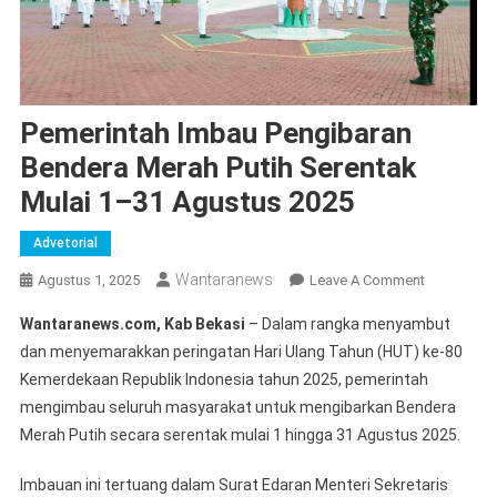
Pemerintah Imbau Pengibaran
Bendera Merah Putih Serentak
Mulai 1–31 Agustus 2025
Advetorial
Wantaranews
On
Agustus 1, 2025
Leave A Comment
Pemerintah
Wantaranews.com, Kab Bekasi
– Dalam rangka menyambut
Imbau
dan menyemarakkan peringatan Hari Ulang Tahun (HUT) ke-80
Pengibaran
Kemerdekaan Republik Indonesia tahun 2025, pemerintah
Bendera
mengimbau seluruh masyarakat untuk mengibarkan Bendera
Merah
Putih
Merah Putih secara serentak mulai 1 hingga 31 Agustus 2025.
Serentak
Mulai
Imbauan ini tertuang dalam Surat Edaran Menteri Sekretaris