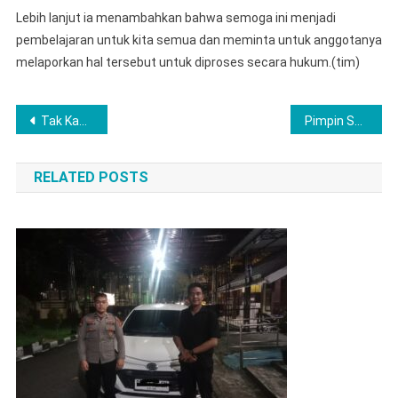
Lebih lanjut ia menambahkan bahwa semoga ini menjadi
pembelajaran untuk kita semua dan meminta untuk anggotanya
melaporkan hal tersebut untuk diproses secara hukum.(tim)
Navigasi
Tak Kapok Dipenjara, Satresnarkoba Polres Musi Rawas Kembali Ringkus Residivis Narkoba, Sita Sabu Ratusan Gram Asal Aceh
Pimpin Sertijab Sembilan Perwira, Kapolres Musi Rawas : Langsung Berinovasi, Berkreasi dan Berkarya Dalam Membangun dan Mengembangkan Polres Musi Rawas
pos
RELATED POSTS