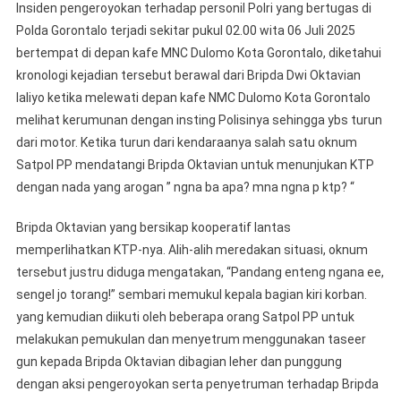
Insiden pengeroyokan terhadap personil Polri yang bertugas di
Gorontalo
Polda Gorontalo terjadi sekitar pukul 02.00 wita 06 Juli 2025
Saat
Razia
bertempat di depan kafe MNC Dulomo Kota Gorontalo, diketahui
kronologi kejadian tersebut berawal dari Bripda Dwi Oktavian
laliyo ketika melewati depan kafe NMC Dulomo Kota Gorontalo
melihat kerumunan dengan insting Polisinya sehingga ybs turun
dari motor. Ketika turun dari kendaraanya salah satu oknum
Satpol PP mendatangi Bripda Oktavian untuk menunjukan KTP
dengan nada yang arogan ” ngna ba apa? mna ngna p ktp? “
Bripda Oktavian yang bersikap kooperatif lantas
memperlihatkan KTP-nya. Alih-alih meredakan situasi, oknum
tersebut justru diduga mengatakan, “Pandang enteng ngana ee,
sengel jo torang!” sembari memukul kepala bagian kiri korban.
yang kemudian diikuti oleh beberapa orang Satpol PP untuk
melakukan pemukulan dan menyetrum menggunakan taseer
gun kepada Bripda Oktavian dibagian leher dan punggung
dengan aksi pengeroyokan serta penyetruman terhadap Bripda