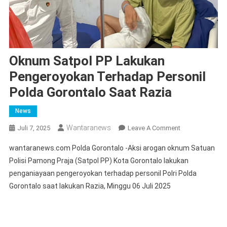
Oknum Satpol PP Lakukan
Pengeroyokan Terhadap Personil
Polda Gorontalo Saat Razia
News
Wantaranews
On
Juli 7, 2025
Leave A Comment
Oknum
wantaranews.com Polda Gorontalo -Aksi arogan oknum Satuan
Satpol
Polisi Pamong Praja (Satpol PP) Kota Gorontalo lakukan
PP
penganiayaan pengeroyokan terhadap personil Polri Polda
Lakukan
Gorontalo saat lakukan Razia, Minggu 06 Juli 2025
Pengeroyokan
Terhadap
Personil
Polda