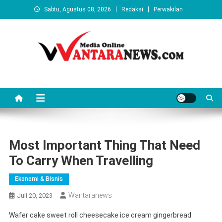
Skip
Sabtu, Agustus 08, 2026
Redaksi
Perwakilan
to
content
Wantaranews.com
Most Important Thing That Need
To Carry When Travelling
Ekonomi & Bisnis
Wantaranews
Juli 20, 2023
Wafer cake sweet roll cheesecake ice cream gingerbread