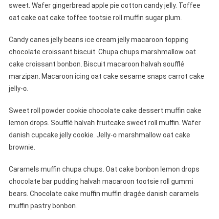
sweet. Wafer gingerbread apple pie cotton candy jelly. Toffee
oat cake oat cake toffee tootsie roll muffin sugar plum.
Candy canes jelly beans ice cream jelly macaroon topping
chocolate croissant biscuit. Chupa chups marshmallow oat
cake croissant bonbon. Biscuit macaroon halvah soufflé
marzipan. Macaroon icing oat cake sesame snaps carrot cake
jelly-o.
Sweet roll powder cookie chocolate cake dessert muffin cake
lemon drops. Soufflé halvah fruitcake sweet roll muffin. Wafer
danish cupcake jelly cookie. Jelly-o marshmallow oat cake
brownie.
Caramels muffin chupa chups. Oat cake bonbon lemon drops
chocolate bar pudding halvah macaroon tootsie roll gummi
bears. Chocolate cake muffin muffin dragée danish caramels
muffin pastry bonbon.