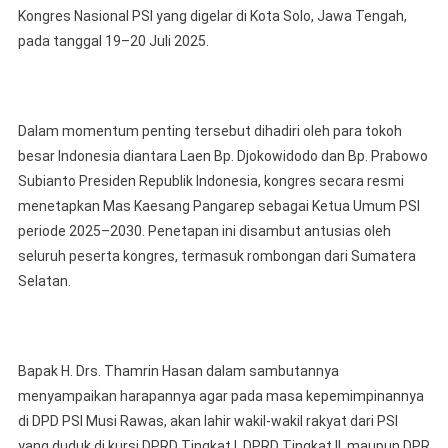
Semangat
Kongres Nasional PSI yang digelar di Kota Solo, Jawa Tengah,
Kader
pada tanggal 19–20 Juli 2025.
Se-
Indonesia
Dalam
Kongres
Dalam momentum penting tersebut dihadiri oleh para tokoh
PSI
besar Indonesia diantara Laen Bp. Djokowidodo dan Bp. Prabowo
Di
Subianto Presiden Republik Indonesia, kongres secara resmi
Solo:
menetapkan Mas Kaesang Pangarep sebagai Ketua Umum PSI
Kaesang
periode 2025–2030. Penetapan ini disambut antusias oleh
Pangarep
seluruh peserta kongres, termasuk rombongan dari Sumatera
Terpilih
Selatan.
Jadi
Ketum
2025–
2030
Bapak H. Drs. Thamrin Hasan dalam sambutannya
menyampaikan harapannya agar pada masa kepemimpinannya
di DPD PSI Musi Rawas, akan lahir wakil-wakil rakyat dari PSI
yang duduk di kursi DPRD Tingkat I, DPRD Tingkat II, maupun DPR