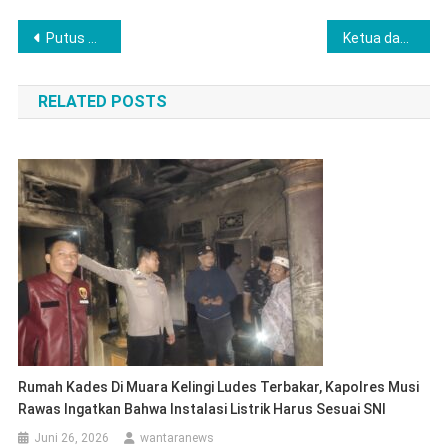
Navigasi
Putus Mata Rantai Peredaran Narkoba Jenis Ganja, Satresnarkoba Polres Lubuklinggau Tangkap Pelaku berikut Barang Bukti
Ketua dan Wakil Ketua DPD PSI Musi Rawas Hadiri Penutupan Kongres PSI di Solo
pos
RELATED POSTS
Rumah Kades Di Muara Kelingi Ludes Terbakar, Kapolres Musi
Rawas Ingatkan Bahwa Instalasi Listrik Harus Sesuai SNI
Juni 26, 2026
wantaranews