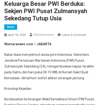
Keluarga Besar PWI Berduka:
Sekjen PWI Pusat Zulmansyah
Sekedang Tutup Usia
News
Wantaranews
On
April 18, 2026
Leave A Comment
Keluarga
Wantaranews.com – JAKARTA
Besar
PWI
Kabar duka menyelimuti dunia pers Indonesia. Sekretaris
Berduka:
Jenderal Persatuan Wartawan Indonesia (PWI) Pusat,
Sekjen
Zulmansyah Sekedang (54), mengembuskan napas terakhir
PWI
pada Sabtu dini hari pukul 00.10 WIB di Rumah Sakit Budi
Pusat
Zulmansyah
Kemuliaan. Almarhum wafat akibat serangan jantung.
Sekedang
Kronologi Kejadian
Tutup
Usia
Berdasarkan keterangan Wakil Bendahara Umum PWI Pusat,
Sumber Rajasa Ginting, almarhum sempat menghadiri acara