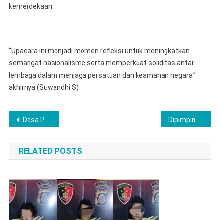
kemerdekaan.
“Upacara ini menjadi momen refleksi untuk meningkatkan
semangat nasionalisme serta memperkuat soliditas antar
lembaga dalam menjaga persatuan dan keamanan negara,”
akhirnya.(Suwandhi S)
Navigasi
Desa Papalang Juara 1 Senam Kreasi Peringati HUT Ri ke 80 Thn 2025
Dipimpin Langsung Kasat Resnarkoba Polres Musi Rawas Ringkus Warga Muba, Sita Sabu 6.72 Gram
pos
RELATED POSTS