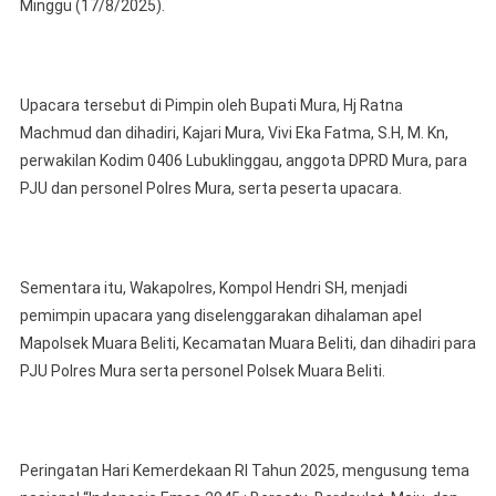
Ikuti
Minggu (17/8/2025).
Upacara
Pengibara
Bendera
Upacara tersebut di Pimpin oleh Bupati Mura, Hj Ratna
Merah
Putih
Machmud dan dihadiri, Kajari Mura, Vivi Eka Fatma, S.H, M. Kn,
Dan
perwakilan Kodim 0406 Lubuklinggau, anggota DPRD Mura, para
Detik-
PJU dan personel Polres Mura, serta peserta upacara.
Detik
Proklamas
Kemerdek
Republik
Sementara itu, Wakapolres, Kompol Hendri SH, menjadi
Indonesi
pemimpin upacara yang diselenggarakan dihalaman apel
Mapolsek Muara Beliti, Kecamatan Muara Beliti, dan dihadiri para
PJU Polres Mura serta personel Polsek Muara Beliti.
Peringatan Hari Kemerdekaan RI Tahun 2025, mengusung tema