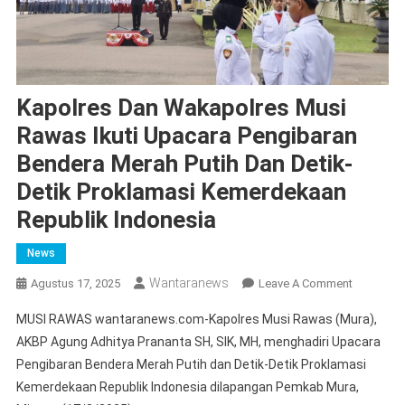
Kapolres Dan Wakapolres Musi
Rawas Ikuti Upacara Pengibaran
Bendera Merah Putih Dan Detik-
Detik Proklamasi Kemerdekaan
Republik Indonesia
News
Wantaranews
On
Agustus 17, 2025
Leave A Comment
Kapolres
MUSI RAWAS wantaranews.com-Kapolres Musi Rawas (Mura),
Dan
AKBP Agung Adhitya Prananta SH, SIK, MH, menghadiri Upacara
Wakapolr
Pengibaran Bendera Merah Putih dan Detik-Detik Proklamasi
Musi
Kemerdekaan Republik Indonesia dilapangan Pemkab Mura,
Rawas