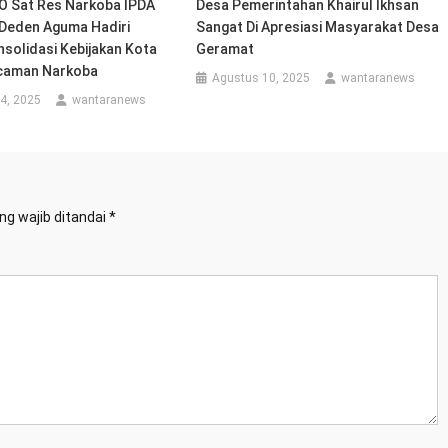
 Sat Res Narkoba IPDA
Desa Pemerintahan Khairul Ikhsan
eden Aguma Hadiri
Sangat Di Apresiasi Masyarakat Desa
solidasi Kebijakan Kota
Geramat
caman Narkoba
Agustus 10, 2025
wantaranews
4, 2025
wantaranews
ng wajib ditandai
*