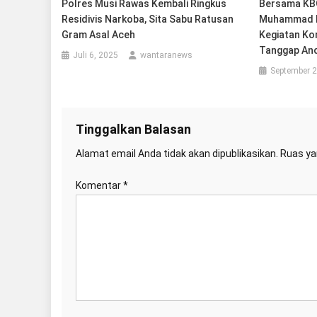
Polres Musi Rawas Kembali Ringkus
Bersama KBO
Residivis Narkoba, Sita Sabu Ratusan
Muhammad D
Gram Asal Aceh
Kegiatan Kon
Tanggap An
Juli 6, 2025
wantaranews
September 2
Tinggalkan Balasan
Alamat email Anda tidak akan dipublikasikan.
Ruas ya
Komentar
*