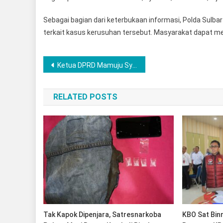
Sebagai bagian dari keterbukaan informasi, Polda Sulba
terkait kasus kerusuhan tersebut. Masyarakat dapat mela
Navigasi
Ketua DPRD Mamuju Syamsuddin Hatta Tutup Pertandingan Bulutangkis di Kecamatan Sampaga
pos
RELATED POSTS
Tak Kapok Dipenjara, Satresnarkoba
KBO Sat Bin