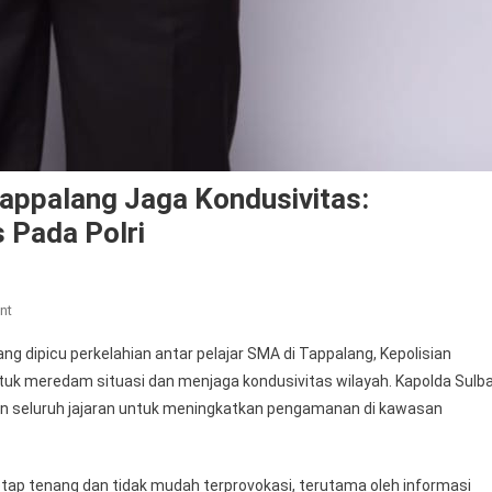
appalang Jaga Kondusivitas:
 Pada Polri
On
nt
Kapolda
ng dipicu perkelahian antar pelajar SMA di Tappalang, Kepolisian
Sulbar
tuk meredam situasi dan menjaga kondusivitas wilayah. Kapolda Sulba
Imbau
kan seluruh jajaran untuk meningkatkan pengamanan di kawasan
Warga
Tappalang
Jaga
ap tenang dan tidak mudah terprovokasi, terutama oleh informasi
Kondusivitas: