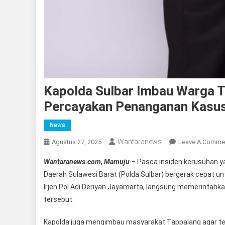
Kapolda Sulbar Imbau Warga T
Percayakan Penanganan Kasus
News
Wantaranews
Agustus 27, 2025
Leave A Comme
Wantaranews.com, Mamuju
–
Pasca insiden kerusuhan ya
Daerah Sulawesi Barat (Polda Sulbar) bergerak cepat un
Irjen Pol Adi Deriyan Jayamarta, langsung memerintah
tersebut.
Kapolda juga mengimbau masyarakat Tappalang agar tet