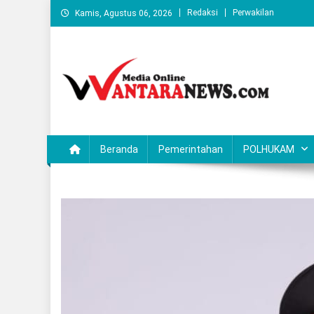
Skip
Redaksi
Perwakilan
Kamis, Agustus 06, 2026
to
content
Wantaranews.com
Beranda
Pemerintahan
POLHUKAM