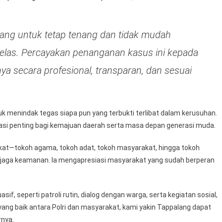
Percayakan
Penanganan
Kasus
ng untuk tetap tenang dan tidak mudah
Pada
 jelas. Percayakan penanganan kasus ini kepada
Polri
ya secara profesional, transparan, dan sesuai
k menindak tegas siapa pun yang terbukti terlibat dalam kerusuhan.
si penting bagi kemajuan daerah serta masa depan generasi muda.
akat—tokoh agama, tokoh adat, tokoh masyarakat, hingga tokoh
jaga keamanan. Ia mengapresiasi masyarakat yang sudah berperan
if, seperti patroli rutin, dialog dengan warga, serta kegiatan sosial,
ang baik antara Polri dan masyarakat, kami yakin Tappalang dapat
rnya.